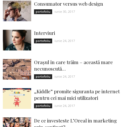
Consumator versus web design
iunie 30, 2017
portofoliu
Interviuri
iunie 24, 2017
portofoliu
Oraşul în care trăim – această mare
necunoscută…
iunie 24, 2017
portofoliu
„Kiddle” promite siguranta pe internet
pentru cei mai mici utilizatori
iunie 24, 2017
portofoliu
De ce investeste L’Oreal in marketing