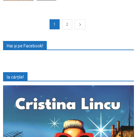
1
2
Hai și pe Facebook!
Ia cărțile!