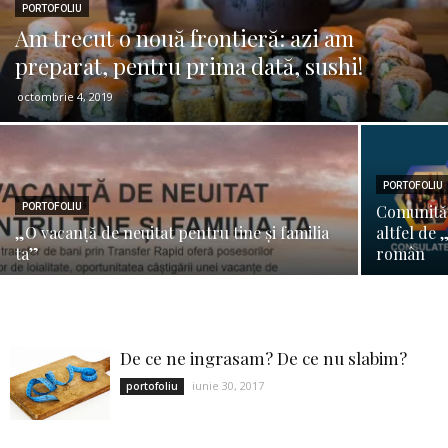
PORTOFOLIU
Am trecut o nouă frontieră: azi am
preparat, pentru prima dată, sushi!
octombrie 4, 2019
PORTOFOLIU
PORTOFOLIU
Comunităț
„O vacanță de neuitat pentru tine și familia
altfel de
ta”
român
De ce ne ingrasam? De ce nu slabim?
iunie 30, 2017
portofoliu