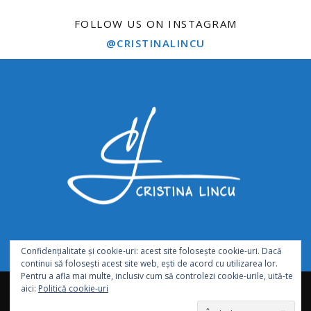
FOLLOW US ON INSTAGRAM
@CRISTINALINCU
Confidențialitate și cookie-uri: acest site folosește cookie-uri. Dacă
continui să folosești acest site web, ești de acord cu utilizarea lor.
Pentru a afla mai multe, inclusiv cum să controlezi cookie-urile, uită-te
abonează-te
hartă site
termeni și condiții de utilizare
aici:
Politică cookie-uri
GDPR – Request personal data
parteneri
contact