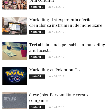
prin continut?
iunie 24, 2017
portofoliu
Marketingul si experienta oferita
clientilor ca instrument de monetizare
iunie 24, 2017
portofoliu
Trei abilitati indispensabile in marketing
anul acesta
iunie 24, 2017
portofoliu
Marketing cu Pokemon Go
iunie 24, 2017
portofoliu
Steve Jobs. Personalitate versus
companie
iunie 24, 2016
portofoliu