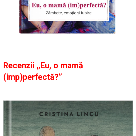
Recenzii „Eu, o mamă
(imp)perfectă?”