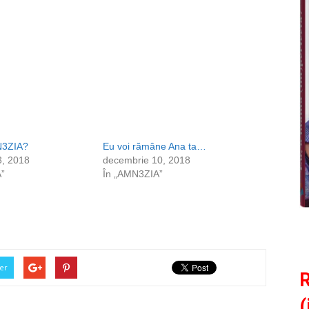
N3ZIA?
Eu voi rămâne Ana ta…
3, 2018
decembrie 10, 2018
”
În „AMN3ZIA”
er
R
(