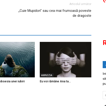
Articolul următor
„Cuie Mupidon” sau cea mai frumoasă poveste
de dragoste
R
In
AMN3ZIA
si
bsesia unei iubiri
Eu voi rămâne Ana ta…
pu
ad
em