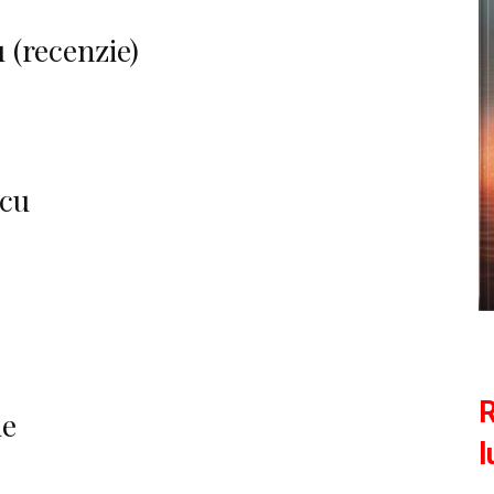
 (recenzie)
ncu
R
ie
l