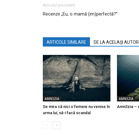
Articolul precedent
Recenzii „Eu, o mamă (im)perfectă?”
ARTICOLE SIMILARE
DE LA ACELAȘI AUTOR
AMN3ZIA
AMN3ZIA
Se mira că nici o femeie nu venise în
Amn3zia – o
urma lui, să-i facă scandal