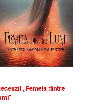
ecenzii „Femeia dintre
umi”