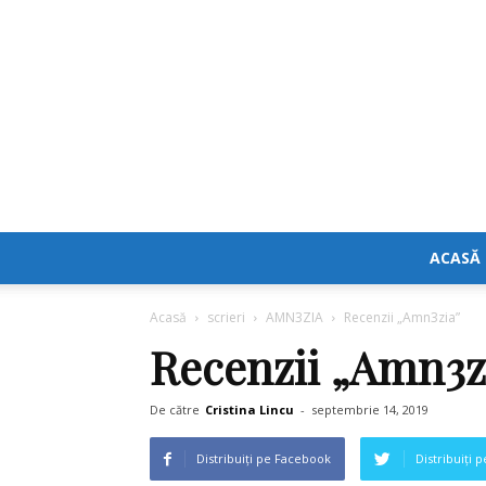
ACASĂ
Acasă
scrieri
AMN3ZIA
Recenzii „Amn3zia”
Recenzii „Amn3z
De către
Cristina Lincu
-
septembrie 14, 2019
Distribuiți pe Facebook
Distribuiți 