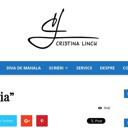
DIVA DE MAHALA
SCRIERI
SERVICII
DESPRE
C
Cristina
ia”
1042
Lincu
pe Twitter