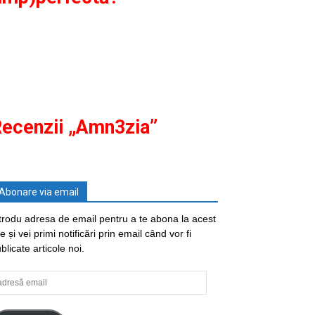
ecenzii „Amn3zia”
Abonare via email
trodu adresa de email pentru a te abona la acest
te și vei primi notificări prin email când vor fi
blicate articole noi.
resă
ail