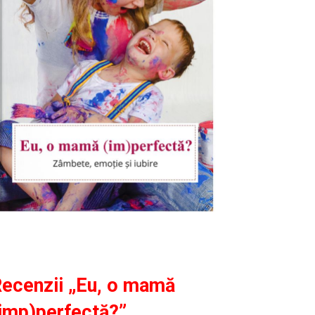
ecenzii „Eu, o mamă
imp)perfectă?”