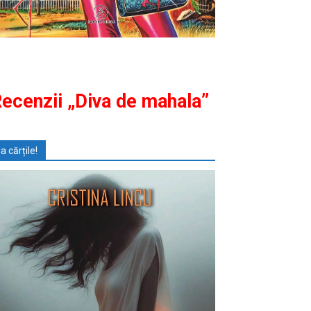
ecenzii „Diva de mahala”
Ia cărțile!