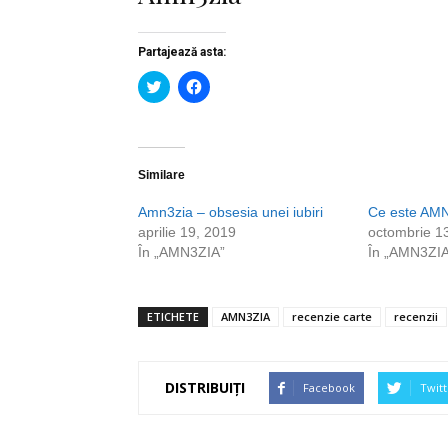
Partajează asta:
Dă
Dă
clic
clic
pentru
pentru
a
a
partaja
partaja
pe
pe
Twitter(Se
Facebook(Se
deschide
deschide
Similare
într-
într-
o
o
Amn3zia – obsesia unei iubiri
Ce este AM
fereastră
fereastră
nouă)
nouă)
aprilie 19, 2019
octombrie 1
În „AMN3ZIA”
În „AMN3ZIA
ETICHETE
AMN3ZIA
recenzie carte
recenzii
DISTRIBUIȚI
Facebook
Twitt