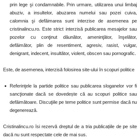
prin lege şi condamnabile. Prin urmare, utilizarea unui limbaj
abuziv, a insultelor, abuzarea numelui sau pozei cuiva,
calomnia şi defăimarea sunt interzise de asemenea pe
cristinalincu.ro. Este strict interzisă publicarea mesajelor sau
pozelor cu conţinut dăunător, ameninţător, înşelător,
defăimător, plin de resentiment, agresiv, rasist, vulgar,
denigrant, indecent, insultător, violent, obscen sau pornografic.
Este, de asemenea, interzisă folosirea site-ului în scopuri politice
Referinţele la partide politice sau publicarea sloganelor vor fi
sancţionate dacă se dovedește că au scopuri politice sau
defăimătoare. Discuţiile pe teme politice sunt permise dacă nu
degenerează.
Cristinalincu.ro îsi rezervă dreptul de a tria publicațiile de pe site
dacă nu sunt respectate cele de mai sus.