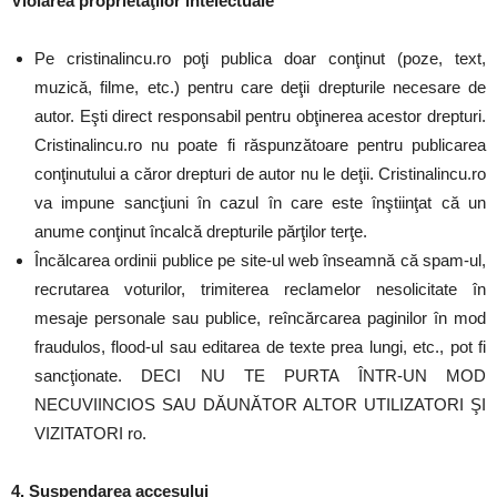
Violarea proprietăţilor intelectuale
Pe cristinalincu.ro poţi publica doar conţinut (poze, text,
muzică, filme, etc.) pentru care deţii drepturile necesare de
autor. Eşti direct responsabil pentru obţinerea acestor drepturi.
Cristinalincu.ro nu poate fi răspunzătoare pentru publicarea
conţinutului a căror drepturi de autor nu le deţii. Cristinalincu.ro
va impune sancţiuni în cazul în care este înştiinţat că un
anume conţinut încalcă drepturile părţilor terţe.
Încălcarea ordinii publice pe site-ul web înseamnă că spam-ul,
recrutarea voturilor, trimiterea reclamelor nesolicitate în
mesaje personale sau publice, reîncărcarea paginilor în mod
fraudulos, flood-ul sau editarea de texte prea lungi, etc., pot fi
sancţionate. DECI NU TE PURTA ÎNTR-UN MOD
NECUVIINCIOS SAU DĂUNĂTOR ALTOR UTILIZATORI ŞI
VIZITATORI ro.
4. Suspendarea accesului