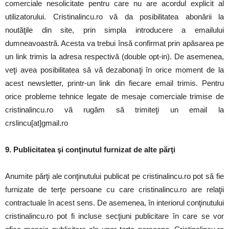
comerciale nesolicitate pentru care nu are acordul explicit al
utilizatorului. Cristinalincu.ro vă da posibilitatea abonării la
noutăţile din site, prin simpla introducere a emailului
dumneavoastră. Acesta va trebui însă confirmat prin apăsarea pe
un link trimis la adresa respectivă (double opt-in). De asemenea,
veţi avea posibilitatea să vă dezabonaţi în orice moment de la
acest newsletter, printr-un link din fiecare email trimis. Pentru
orice probleme tehnice legate de mesaje comerciale trimise de
cristinalincu.ro vă rugăm să trimiteţi un email la
crslincu[at]gmail.ro
9. Publicitatea şi conţinutul furnizat de alte părţi
Anumite părţi ale conţinutului publicat pe cristinalincu.ro pot să fie
furnizate de terţe persoane cu care cristinalincu.ro are relaţii
contractuale în acest sens. De asemenea, în interiorul conţinutului
cristinalincu.ro pot fi incluse secţiuni publicitare în care se vor