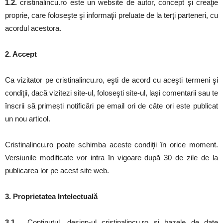
1.2.
cristinalincu.ro este un website de autor, concept şi creaţie
proprie, care foloseşte şi informaţii preluate de la terţi parteneri, cu
acordul acestora.
2. Accept
Ca vizitator pe cristinalincu.ro, eşti de acord cu aceşti termeni şi
condiţii, dacă vizitezi site-ul, foloseşti site-ul, lași comentarii sau te
înscrii să primești notificări pe email ori de câte ori este publicat
un nou articol.
Cristinalincu.ro poate schimba aceste condiţii în orice moment.
Versiunile modificate vor intra în vigoare după 30 de zile de la
publicarea lor pe acest site web.
3. Proprietatea Intelectuală
3.1.
Conţinutul, design-ul cristinalincu.ro şi bazele de date