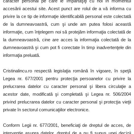
caracter personal pe care le împărtăşiţi cu noi în momentul
accesării acestui site. Acest punct are rolul de a vă informa cu
privire la ce tip de informaţie identificabilă personal este colectată
de la dumneavoastră, cum şi unde am putea folosi această
informaţie, cum înţelegem noi să protejăm informaţia colectată de
la dumneavoastră, cine are acces la informaţia colectată de la
dumneavoastră şi cum pot fi corectate în timp inadvertenţele din
informaţia preluată.
Cristinalincu.ro respectă legislaţia română în vigoare, în speţă
Legea nr. 677/2001 pentru protecţia persoanelor cu privire la
prelucrarea datelor cu caracter personal şi libera circulaţie a
acestor date, modificată şi completată şi Legea nr. 506/2004
privind prelucrarea datelor cu caracter personal şi protecţia vieţii
private în sectorul comunicaţiilor electronice.
Conform Legii nr. 677/2001, beneficiaţi de dreptul de acces, de
intervenţie asupra datelor, dreptul de a nu fi supus unei decizii