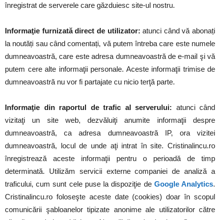
înregistrat de serverele care găzduiesc site-ul nostru.
Informaţie furnizată direct de utilizator:
atunci când vă abonați
la noutăți sau când comentați, vă putem întreba care este numele
dumneavoastră, care este adresa dumneavoastră de e-mail şi vă
putem cere alte informaţii personale. Aceste informaţii trimise de
dumneavoastră nu vor fi partajate cu nicio terţă parte.
Informaţie din raportul de trafic al serverului:
atunci când
vizitaţi un site web, dezvăluiţi anumite informaţii despre
dumneavoastră, ca adresa dumneavoastră IP, ora vizitei
dumneavoastră, locul de unde aţi intrat în site. Cristinalincu.ro
înregistrează aceste informaţii pentru o perioadă de timp
determinată. Utilizăm servicii externe companiei de analiză a
traficului, cum sunt cele puse la dispoziţie de
Google Analytics
.
Cristinalincu.ro foloseşte aceste date (cookies) doar în scopul
comunicării şabloanelor tipizate anonime ale utilizatorilor către