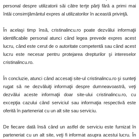
personal despre utilizatorii săi către terţe părţi fără a primi mai
întâi consimţământul expres al utilizatorilor în această privinţă.
În acelaşi timp însă, cristinalincu.ro poate dezvălui informaţii
identificabile personal atunci când legea prevede expres acest
lucru, când este cerut de o autoritate competentă sau când acest
lucru este necesar pentru protejarea drepturilor şi intereselor
cristinalincu.ro.
În concluzie, atunci când accesaţi site-ul cristinalincu.ro şi sunteţi
rugat să ne dezvăluiţi informaţii despre dumneavoastră, veţi
dezvălui aceste informaţii doar site-ului cristinalincu.ro, cu
excepţia cazului când serviciul sau informaţia respectivă este
oferită în parteneriat cu un alt site sau serviciu.
De fiecare dată însă când un astfel de serviciu este furnizat în
parteneriat cu un alt site, veţi fi informat asupra acestui lucru. În