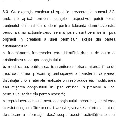
3.3.
Cu excepţia conţinutului specific prezentat la punctul 2.2,
unde se aplică termenii licenţelor respective, puteţi folosi
conţinutul cristinalincu.ro doar pentru folosinţa dumneavoastră
personală, iar acţiunile descrise mai jos nu sunt permise în lipsa
obţinerii în prealabil a unei permisiuni scrise din partea
cristinalincu.ro:
a.
îndepărtarea însemnelor care identifică dreptul de autor al
cristinalincu.ro asupra conţinutului;
b.
modificarea, publicarea, transmiterea, retransmiterea în orice
mod sau formă, precum şi participarea la transferul, vânzarea,
distribuţia unor materiale realizate prin reproducerea, modificarea
sau afişarea conţinutului, în lipsa obţinerii în prealabil a unei
permisiuni scrise din partea noastră;
c.
reproducerea sau stocarea conţinutului, precum şi trimiterea
acestui conţinut către orice alt website, server sau orice alt mijloc
de stocare a informaţiei, dacă scopul acestei activităţi este unul