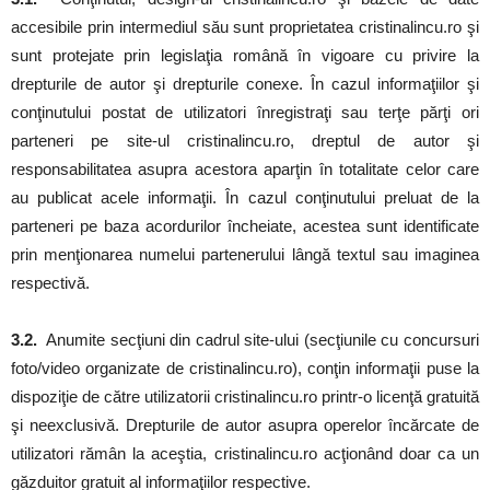
accesibile prin intermediul său sunt proprietatea cristinalincu.ro şi
sunt protejate prin legislaţia română în vigoare cu privire la
drepturile de autor şi drepturile conexe. În cazul informaţiilor şi
conţinutului postat de utilizatori înregistraţi sau terţe părţi ori
parteneri pe site-ul cristinalincu.ro, dreptul de autor şi
responsabilitatea asupra acestora aparţin în totalitate celor care
au publicat acele informaţii. În cazul conţinutului preluat de la
parteneri pe baza acordurilor încheiate, acestea sunt identificate
prin menţionarea numelui partenerului lângă textul sau imaginea
respectivă.
3.2.
Anumite secţiuni din cadrul site-ului (secţiunile cu concursuri
foto/video organizate de cristinalincu.ro), conţin informaţii puse la
dispoziţie de către utilizatorii cristinalincu.ro printr-o licenţă gratuită
şi neexclusivă. Drepturile de autor asupra operelor încărcate de
utilizatori rămân la aceştia, cristinalincu.ro acţionând doar ca un
găzduitor gratuit al informaţiilor respective.