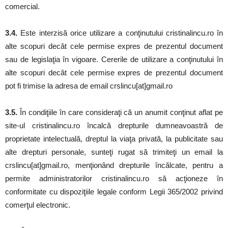
comercial.
3.4.
Este interzisă orice utilizare a conţinutului cristinalincu.ro în
alte scopuri decât cele permise expres de prezentul document
sau de legislaţia în vigoare. Cererile de utilizare a conţinutului în
alte scopuri decât cele permise expres de prezentul document
pot fi trimise la adresa de email crslincu[at]gmail.ro
3.5.
În condiţiile în care consideraţi că un anumit conţinut aflat pe
site-ul cristinalincu.ro încalcă drepturile dumneavoastră de
proprietate intelectuală, dreptul la viaţa privată, la publicitate sau
alte drepturi personale, sunteţi rugat să trimiteţi un email la
crslincu[at]gmail.ro, menţionând drepturile încălcate, pentru a
permite administratorilor cristinalincu.ro să acţioneze în
conformitate cu dispoziţiile legale conform Legii 365/2002 privind
comerţul electronic.