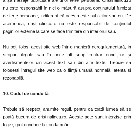
afişa mesaje publicitare ale unor terţe persoane. Cristinalincu.ro
nu este responsabil în nici o măsură asupra conţinutului furnizat
de terţe persoane, indiferent că acesta este publicitar sau nu. De
asemenea, cristinalincu.ro nu este responsabil de conținutul
paginilor externe la care se face trimitere din interiorul său.
Nu poţi folosi acest site web într-o manieră neregulamentară, in
scopuri ilegale sau în orice alt scop contrar condiţiilor şi
avertismentelor din acest text sau din alte texte. Trebuie să
foloseşti întregul site web ca o fiinţă umană normală, atentă şi
rezonabilă.
10. Codul de conduită
Trebuie să respecţi anumite reguli, pentru ca toată lumea să se
poată bucura de cristinalincu.ro. Aceste acte sunt interzise prin
lege şi pot conduce la condamnări: