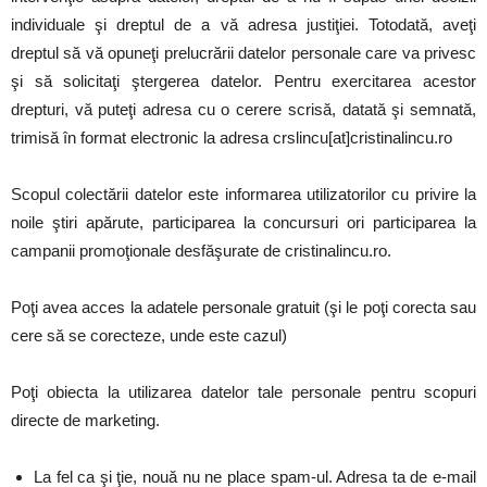
individuale şi dreptul de a vă adresa justiţiei. Totodată, aveţi
dreptul să vă opuneţi prelucrării datelor personale care va privesc
şi să solicitaţi ştergerea datelor. Pentru exercitarea acestor
drepturi, vă puteţi adresa cu o cerere scrisă, datată şi semnată,
trimisă în format electronic la adresa crslincu[at]cristinalincu.ro
Scopul colectării datelor este informarea utilizatorilor cu privire la
noile ştiri apărute, participarea la concursuri ori participarea la
campanii promoţionale desfăşurate de cristinalincu.ro.
Poţi avea acces la adatele personale gratuit (şi le poţi corecta sau
cere să se corecteze, unde este cazul)
Poţi obiecta la utilizarea datelor tale personale pentru scopuri
directe de marketing.
La fel ca şi ţie, nouă nu ne place spam-ul. Adresa ta de e-mail