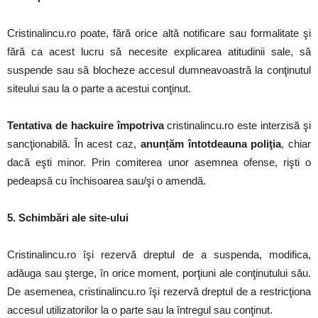
Cristinalincu.ro poate, fără orice altă notificare sau formalitate şi
fără ca acest lucru să necesite explicarea atitudinii sale, să
suspende sau să blocheze accesul dumneavoastră la conţinutul
siteului sau la o parte a acestui conţinut.
Tentativa de hackuire împotriva
cristinalincu.ro este interzisă şi
sancţionabilă. În acest caz,
anunțăm întotdeauna poliţia
, chiar
dacă eşti minor. Prin comiterea unor asemnea ofense, rişti o
pedeapsă cu închisoarea sau/şi o amendă.
5. Schimbări ale site-ului
Cristinalincu.ro îşi rezervă dreptul de a suspenda, modifica,
adăuga sau şterge, în orice moment, porţiuni ale conţinutului său.
De asemenea, cristinalincu.ro îşi rezervă dreptul de a restricţiona
accesul utilizatorilor la o parte sau la întregul sau conţinut.