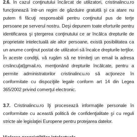
2.6.
În cazul conţinutului încărcat de utilizatori, cristinalincu.ro
funcţionează într-un regim de găzduire gratuită şi ca atare nu
putem fi făcuţi responsabili pentru conţinutul pus de terţe
persoane pe serverul nostru. Deşi depunem toate eforturile pentru
identificarea şi ştergerea conţinutului ce ar încălca drepturile de
proprietate intelectuală ale altor persoane, există posibilitatea ca
un anume conţinut postat de utilizatori să încalce drepturile terţilor.
În aceste condiţii, vă rugăm să ne trimiteţi un email la adresa
crslincu[at]gmail.ro, menţionând drepturile încălcate, pentru a
permite administratorilor cristinalincu.ro să acţioneze în
conformitate cu dispoziţiile legale conform art 14 din Legea
365/2002 privind comerţul electronic.
3.7.
Cristinalincu.ro îţi procesează informaţiile personale în
conformitate cu această politică de confidenţialitate şi cu reguli
stricte ale legislaţiei Europene pentru protejarea datelor.