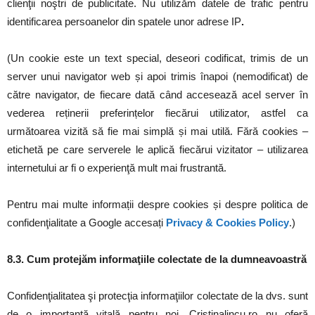
clienţii noştri de publicitate. Nu utilizăm datele de trafic pentru
identificarea persoanelor din spatele unor adrese IP
.
(Un cookie este un text special, deseori codificat, trimis de un
server unui navigator web și apoi trimis înapoi (nemodificat) de
către navigator, de fiecare dată când accesează acel server în
vederea reținerii preferințelor fiecărui utilizator, astfel ca
următoarea vizită să fie mai simplă și mai utilă. Fără cookies –
etichetă pe care serverele le aplică fiecărui vizitator – utilizarea
internetului ar fi o experienţă mult mai frustrantă.
Pentru mai multe informații despre cookies și despre politica de
confidenţialitate a Google accesați
Privacy & Cookies Policy
.)
8.3. Cum protejăm informaţiile colectate de la dumneavoastră
Confidenţialitatea şi protecţia informaţiilor colectate de la dvs. sunt
de o importanţă vitală pentru noi. Cristinalincu.ro nu oferă