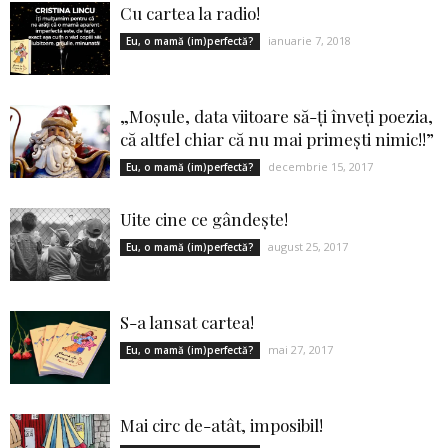
Cu cartea la radio!
ianuarie 7, 2018
Eu, o mamă (im)perfectă?
„Moşule, data viitoare să-ţi înveţi poezia,
că altfel chiar că nu mai primeşti nimic!!”
decembrie 15, 2017
Eu, o mamă (im)perfectă?
Uite cine ce gândește!
august 25, 2017
Eu, o mamă (im)perfectă?
S-a lansat cartea!
mai 27, 2017
Eu, o mamă (im)perfectă?
Mai circ de-atât, imposibil!