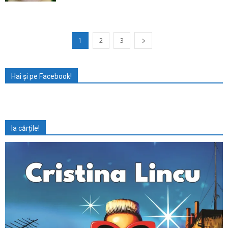
1
2
3
Hai și pe Facebook!
Ia cărțile!