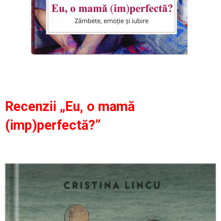
Recenzii „Eu, o mamă
(imp)perfectă?”