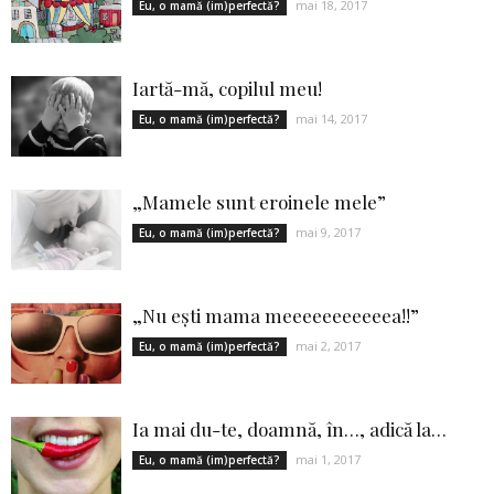
mai 18, 2017
Eu, o mamă (im)perfectă?
Iartă-mă, copilul meu!
mai 14, 2017
Eu, o mamă (im)perfectă?
„Mamele sunt eroinele mele”
mai 9, 2017
Eu, o mamă (im)perfectă?
„Nu eşti mama meeeeeeeeeeea!!”
mai 2, 2017
Eu, o mamă (im)perfectă?
Ia mai du-te, doamnă, în…, adică la…
mai 1, 2017
Eu, o mamă (im)perfectă?