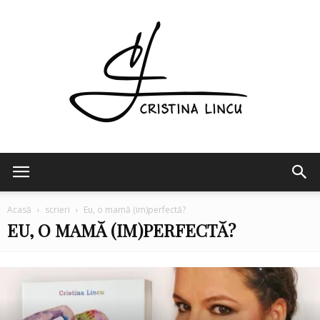
Cristina
Acasă
scrieri
Eu, o mamă (im)perfectă?
EU, O MAMĂ (IM)PERFECTĂ?
Lincu