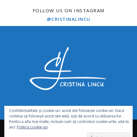
FOLLOW US ON INSTAGRAM
@CRISTINALINCU
Confidențialitate și cookie-uri: acest site folosește cookie-uri. Dacă
continui să folosești acest site web, ești de acord cu utilizarea lor.
Pentru a afla mai multe, inclusiv cum să controlezi cookie-urile, uită-te
abonează-te
hartă site
termeni și condiții de utilizare
aici:
Politică cookie-uri
GDPR – Request personal data
parteneri
contact