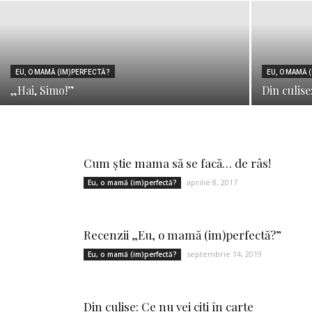
EU, O MAMĂ (IM)PERFECTĂ?
EU, O MAMĂ 
„Hai, Simo!”
Din culise
Cum ştie mama să se facă… de râs!
aprilie 8, 2017
Eu, o mamă (im)perfectă?
Recenzii „Eu, o mamă (im)perfectă?”
septembrie 14, 2019
Eu, o mamă (im)perfectă?
Din culise: Ce nu vei citi în carte