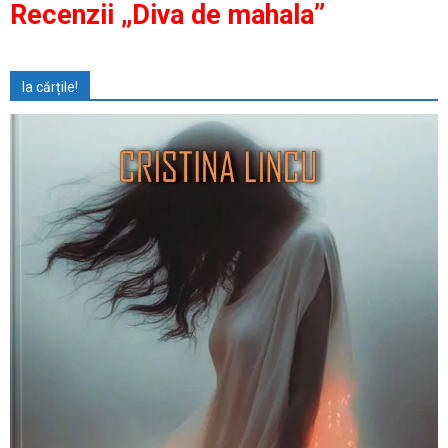
Recenzii „Diva de mahala”
Ia cărțile!