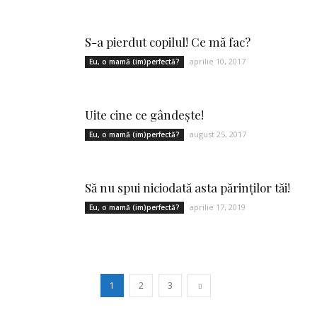
S-a pierdut copilul! Ce mă fac?
aprilie 10, 2017
Eu, o mamă (im)perfectă?
Uite cine ce gândește!
august 25, 2017
Eu, o mamă (im)perfectă?
Să nu spui niciodată asta părinților tăi!
aprilie 17, 2019
Eu, o mamă (im)perfectă?
1
2
3