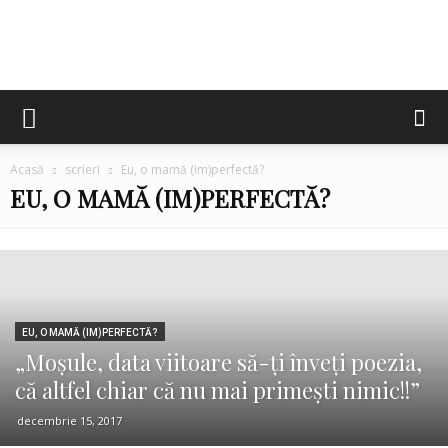
Cristina
Acasă
scrieri
Eu, o mamă (im)perfectă?
Lincu
EU, O MAMĂ (IM)PERFECTĂ?
EU, O MAMĂ (IM)PERFECTĂ?
„Moşule, data viitoare să-ţi înveţi poezia,
că altfel chiar că nu mai primeşti nimic!!”
decembrie 15, 2017