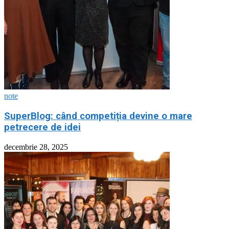
note
SuperBlog: când competiția devine o mare
petrecere de idei
decembrie 28, 2025