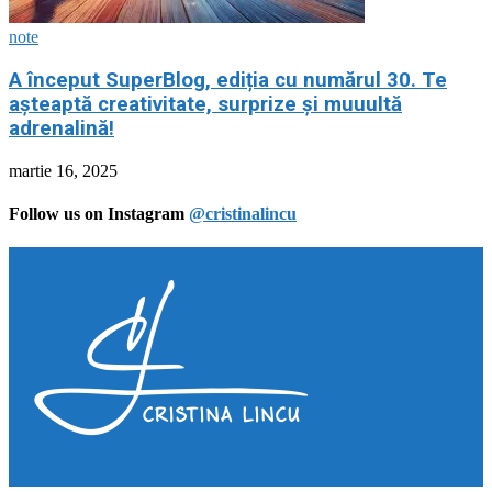
note
A început SuperBlog, ediția cu numărul 30. Te
așteaptă creativitate, surprize și muuultă
adrenalină!
martie 16, 2025
Follow us on Instagram
@cristinalincu