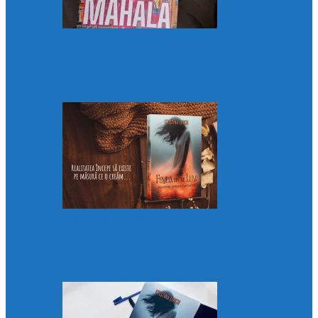
Diva de mahala
Breaking News de la colțul blocului meu
din Pantelaymon, pardon, centru:…
Femeia dintre lumi
Ce înseamnă povestiri „aproape”
fantastice?