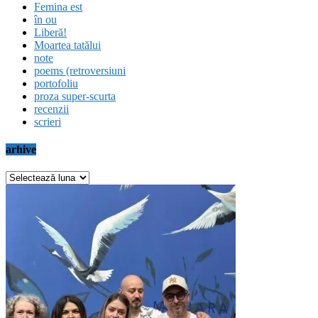
Femina est
în ou
Liberă!
Moartea tatălui
note
poems (retroversiuni
portofoliu
proza super-scurta
recenzii
scrieri
arhive
arhive