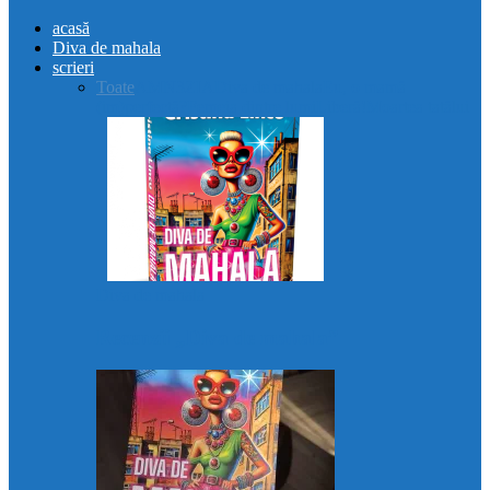
acasă
Diva de mahala
scrieri
Toate
AMN3ZIA
Diva de mahala
Eu, o mamă
(im)perfectă?
Femeia dintre lumi
Liberă!
Moartea tatălui
Diva de mahala
Recenzii „Diva de mahala”