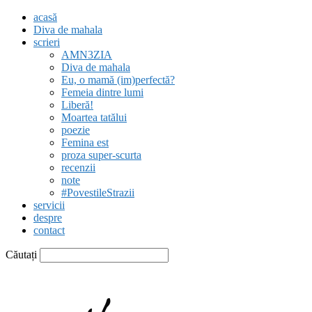
acasă
Diva de mahala
scrieri
AMN3ZIA
Diva de mahala
Eu, o mamă (im)perfectă?
Femeia dintre lumi
Liberă!
Moartea tatălui
poezie
Femina est
proza super-scurta
recenzii
note
#PovestileStrazii
servicii
despre
contact
Căutați