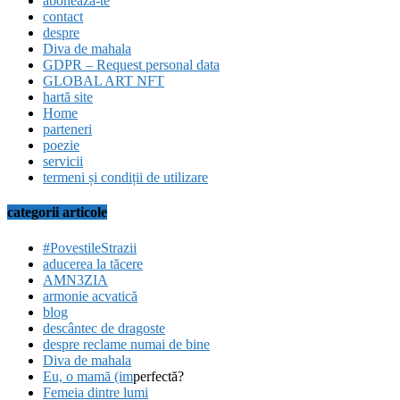
abonează-te
contact
despre
Diva de mahala
GDPR – Request personal data
GLOBAL ART NFT
hartă site
Home
parteneri
poezie
servicii
termeni și condiții de utilizare
categorii articole
#PovestileStrazii
aducerea la tăcere
AMN3ZIA
armonie acvatică
blog
descântec de dragoste
despre reclame numai de bine
Diva de mahala
Eu, o mamă (im
perfectă?
Femeia dintre lumi