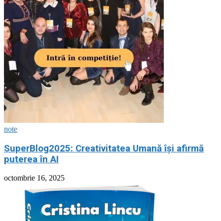
note
SuperBlog2025: Creativitatea Umană își afirmă
puterea în AI
octombrie 16, 2025