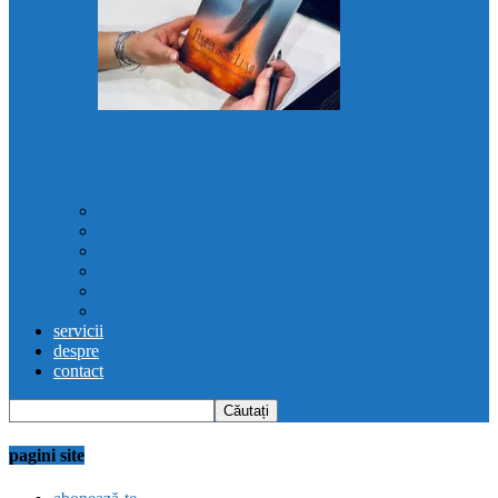
Femeia dintre lumi
Recenzii „Femeia dintre lumi”
poezie
Femina est
proza super-scurta
recenzii
note
#PovestileStrazii
servicii
despre
contact
pagini site