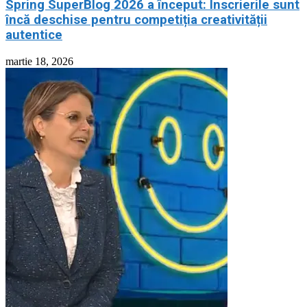
Spring SuperBlog 2026 a început: Înscrierile sunt
încă deschise pentru competiția creativității
autentice
martie 18, 2026