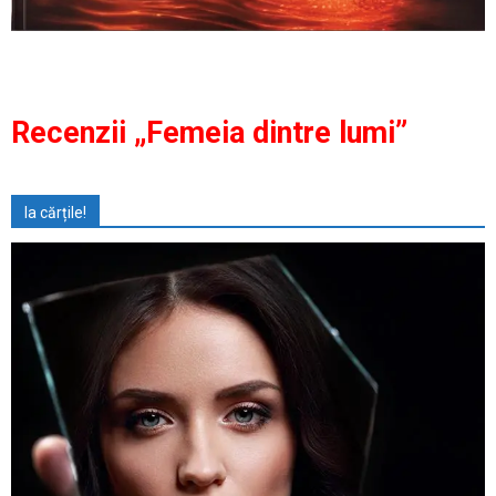
Recenzii „Femeia dintre lumi”
Ia cărțile!