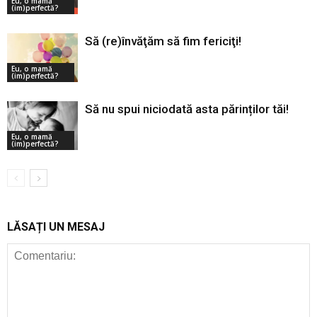
Eu, o mamă
(im)perfectă?
Să (re)învăţăm să fim fericiţi!
Eu, o mamă
(im)perfectă?
Să nu spui niciodată asta părinților tăi!
Eu, o mamă
(im)perfectă?
LĂSAȚI UN MESAJ