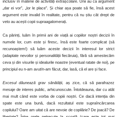
inclusiv în materie de activități extrașcolare. Unii au ca argument
„dar ei vor”, „lor le place”. Și chiar așa poate să fie, însă acest
argument este invalid în realitate, pentru că nu știu cât drept de
veto au acești copii supraagalomerați.
Ca părinți, luăm în primii ani de viață ai copiilor noștri decizii în
numele lor, cum este și firesc, însă este foarte complicat (să
recunoaștem!) să luăm aceste decizii în interesul lor strict
(adaptate nevoilor și personalității fiecăruia), fără să amestecăm
ceva și din visurile și idealurile noastre (eventual ratate de noi), pe
principiul eu n-am avut/n-am făcut, dar, lasă, că el are și face.
Excesul dăunează grav sănătății,
aș zice, că să parafrazez
mesaje de interes public, arhicunoscute. Întotdeauna, dar cu atât
mai mult când este vorba de copiii noștri. Ce dacă intenția din
spate este una bună, dacă rezultatul este supraîncărcarea
copilului? Oare am uitat că are nevoie de copilărie? De joacă? De
libertate? Între orele petrecute la școală (care este tot mai