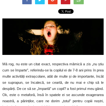
Mă rog, nu este un citat exact, respectiva mămică a zis „nu știu
cum se împarte”, referindu-se la copilul ei de 7-8 ani prins în prea
multe activități extrașcolare, atât de multe și de importante, încât
se suprapun, se încalecă, se ceartă, de nu mai e chip să le
despărți. De ce să se „împartă” un copil? a fost primul meu gând.
Ok, este o metaforă, însă în spatele ei se ascunde exagerarea
noastră, a părinților, care ne dorim „totul” pentru copiii noștri,