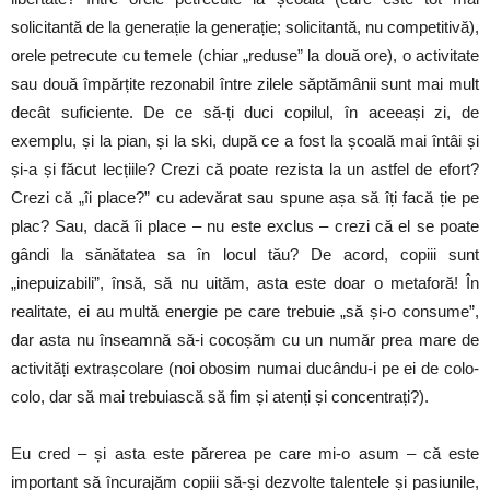
solicitantă de la generație la generație; solicitantă, nu competitivă),
orele petrecute cu temele (chiar „reduse” la două ore), o activitate
sau două împărțite rezonabil între zilele săptămânii sunt mai mult
decât suficiente. De ce să-ți duci copilul, în aceeași zi, de
exemplu, și la pian, și la ski, după ce a fost la școală mai întâi și
și-a și făcut lecțiile? Crezi că poate rezista la un astfel de efort?
Crezi că „îi place?” cu adevărat sau spune așa să îți facă ție pe
plac? Sau, dacă îi place – nu este exclus – crezi că el se poate
gândi la sănătatea sa în locul tău? De acord, copiii sunt
„inepuizabili”, însă, să nu uităm, asta este doar o metaforă! În
realitate, ei au multă energie pe care trebuie „să și-o consume”,
dar asta nu înseamnă să-i cocoșăm cu un număr prea mare de
activități extrașcolare (noi obosim numai ducându-i pe ei de colo-
colo, dar să mai trebuiască să fim și atenți și concentrați?).
Eu cred – și asta este părerea pe care mi-o asum – că este
important să încurajăm copiii să-și dezvolte talentele și pasiunile,