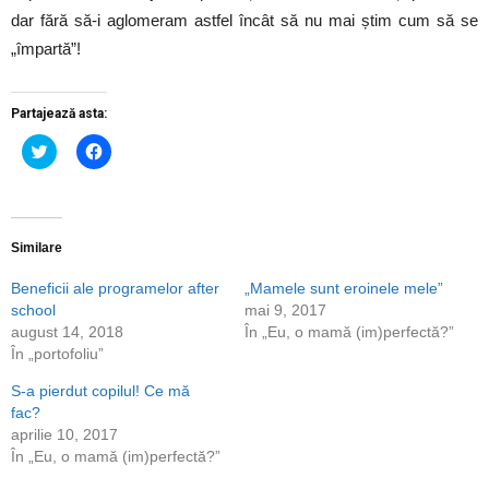
dar fără să-i aglomeram astfel încât să nu mai știm cum să se
„împartă”!
Partajează asta:
Dă
Dă
clic
clic
pentru
pentru
a
a
partaja
partaja
pe
pe
Twitter(Se
Facebook(Se
deschide
deschide
Similare
într-
într-
o
o
Beneficii ale programelor after
„Mamele sunt eroinele mele”
fereastră
fereastră
nouă)
nouă)
school
mai 9, 2017
august 14, 2018
În „Eu, o mamă (im)perfectă?”
În „portofoliu”
S-a pierdut copilul! Ce mă
fac?
aprilie 10, 2017
În „Eu, o mamă (im)perfectă?”