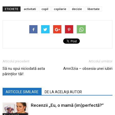
ETICHETE
activitati
copil
copilarie
decizie
libertate
Articolul precedent
Articolul următor
Să nu spui niciodată asta
Amn3zia – obsesia unei iubiri
părinților tăi!
ARTICOLE SIMILARE
DE LA ACELAȘI AUTOR
Recenzii „Eu, o mamă (im)perfectă?”