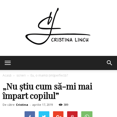
Cristina
Acasă
scrieri
Eu, o mamă (im)perfectă?
„Nu știu cum să-mi mai
Lincu
împart copilul”
De către
Cristina
-
aprilie 17, 2019
389