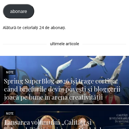
abonare
Alătură-te celorlalți 24 de abonați.
ultimele articole
NOTE
Spring SuperBlog 2026 își trage cortina:
când briefurile devin povești și bloggerii
joacă pe bune în arena creativității
NOTE
Lansarea volumului „Calități și