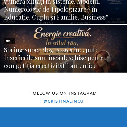
vulnerabilități în sisteme. Modelul
Numerologic de Tipologizare® în
Educație, Cuplu și Familie, Business”
NOTE
Spring SuperBlog 2026 a început:
Înscrierile sunt încă deschise pentru
competiția creativității autentice
FOLLOW US ON INSTAGRAM
@CRISTINALINCU