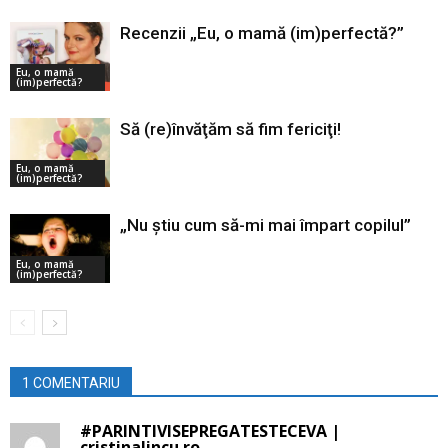
Recenzii „Eu, o mamă (im)perfectă?”
Eu, o mamă
(im)perfectă?
Să (re)învăţăm să fim fericiţi!
Eu, o mamă
(im)perfectă?
„Nu știu cum să-mi mai împart copilul”
Eu, o mamă
(im)perfectă?
1 COMENTARIU
#PARINTIVISEPREGATESTECEVA |
cristinalincu.ro