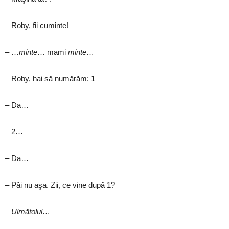
– Roby, fii cuminte!
– …
minte
… mami
minte
…
– Roby, hai să numărăm: 1
– Da…
– 2…
– Da…
– Păi nu aşa. Zii, ce vine după 1?
–
Ulmătolul
…