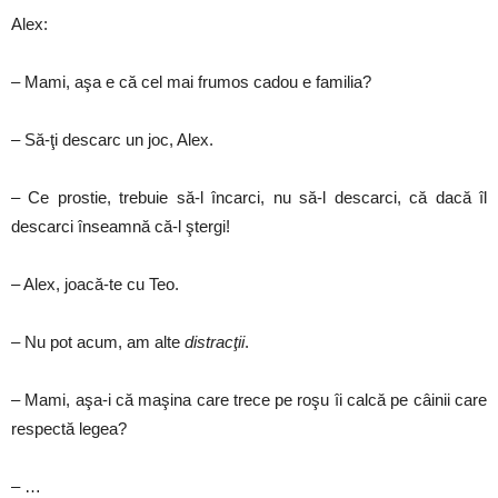
Alex:
– Mami, aşa e că cel mai frumos cadou e familia?
– Să-ţi descarc un joc, Alex.
– Ce prostie, trebuie să-l încarci, nu să-l descarci, că dacă îl
descarci înseamnă că-l ştergi!
– Alex, joacă-te cu Teo.
– Nu pot acum, am alte
distracţii
.
– Mami, aşa-i că maşina care trece pe roşu îi calcă pe câinii care
respectă legea?
– …