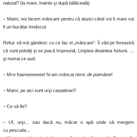
natural? (la mare, înainte şi după bălăceală)
– Mami, noi facem mâncare pentru că atunci când voi fi mare voi
fi un bucătar
înnăscut
.
Refuz să mă gândesc cu ce fac ei „mâncare”. Îi văd pe fereastră
că sunt potoliţi şi se joacă împreună. Liniştea dinaintea furtunii. …
şi numai ce aud:
– Mi-e foameeeeeee! N-am mâncat nimic
de poimâine
!
– Mami, pe aici sunt urşi
carpatinari
?
– Ce să fie?
– Uf, urşi… sau dacă nu, măcar o apă unde să mergem
cu
pescuita
…