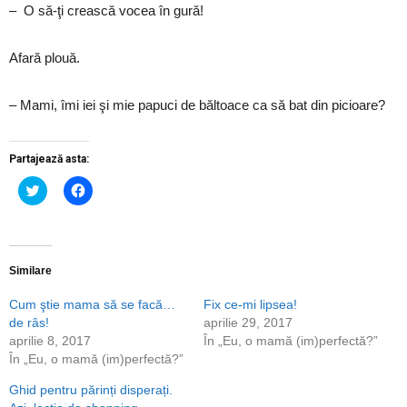
– O să-ţi crească vocea în gură!
Afară plouă.
– Mami, îmi iei şi mie papuci de băltoace ca să bat din picioare?
Partajează asta:
Dă
Dă
clic
clic
pentru
pentru
a
a
partaja
partaja
pe
pe
Twitter(Se
Facebook(Se
deschide
deschide
Similare
într-
într-
o
o
Cum ştie mama să se facă…
Fix ce-mi lipsea!
fereastră
fereastră
nouă)
nouă)
de râs!
aprilie 29, 2017
aprilie 8, 2017
În „Eu, o mamă (im)perfectă?”
În „Eu, o mamă (im)perfectă?”
Ghid pentru părinți disperați.