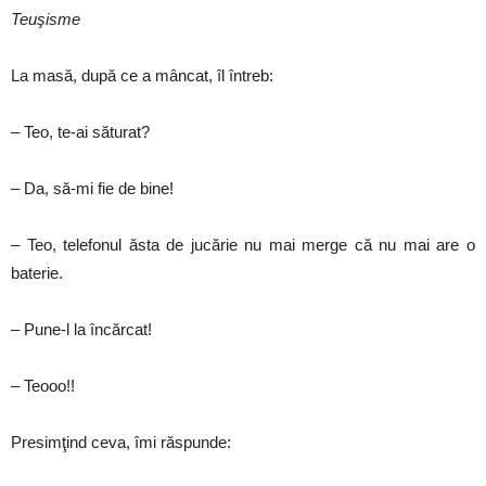
Teuşisme
La masă, după ce a mâncat, îl întreb:
– Teo, te-ai săturat?
– Da, să-mi fie de bine!
– Teo, telefonul ăsta de jucărie nu mai merge că nu mai are o
baterie.
– Pune-l la încărcat!
– Teooo!!
Presimţind ceva, îmi răspunde: