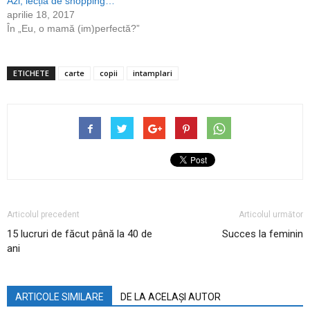
Azi, lecția de shopping…
aprilie 18, 2017
În „Eu, o mamă (im)perfectă?”
ETICHETE
carte
copii
intamplari
Articolul precedent
Articolul următor
15 lucruri de făcut până la 40 de
Succes la feminin
ani
ARTICOLE SIMILARE
DE LA ACELAȘI AUTOR