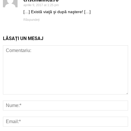
aprilie 9, 2017 at 1:25 pm
[…] Există viaţă şi după naştere! […]
Răspundeți
LĂSAȚI UN MESAJ