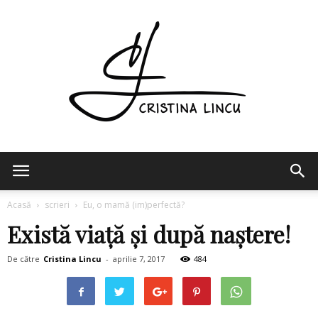
Cristina
Acasă
scrieri
Eu, o mamă (im)perfectă?
Există viaţă şi după naştere!
Lincu
De către
Cristina Lincu
-
aprilie 7, 2017
484