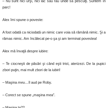
– Nu sunt nici urşi, nici lac sau râu unde să pescuiţi. Suntem în
parc!
Alex îmi spune o poveste:
A fost odată ca niciodată un nimic care voia să rămână nimic. Şi a
rămas nimic. Am încălecat pe-o şa şi am terminat povestea!
Alex mă învaţă despre iubire:
– Te ciocneşti de păsări şi când eşti trist, aterizezi. De la pupici
zbori puţin, mai mult zbori de la iubiri!
– Maşina
meu
…îl aud pe Roby.
– Corect se spune „maşina mea”.
– Maşina ta??