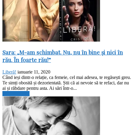
Sara: „M-am schimbat. Nu, nu în bine și nici în
rău. În foarte rău!”
Liberă!
ianuarie 11, 2020
Când ieși dintr-o relație, ca femeie, cel mai adesea, te regăsești greu.
Te simți obosită și dezorientată. Știi că ai nevoie să te refaci, dar nu
ai și răbdare pentru asta. Ai sări într-o...
Citiți mai mult