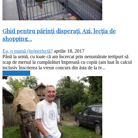
Ghid pentru părinți disperați. Azi, lecția de
shopping…
Eu, o mamă (im)perfectă?
aprilie 18, 2017
Până la urmă, cu toate că am încercat prin nenumărate tertipuri să
scap de mersul la cumpărături împreună cu copiii (am luat în calcul
inclusiv înscrierea la vreun concurs din ăsta de la tv...
Citiți mai mult