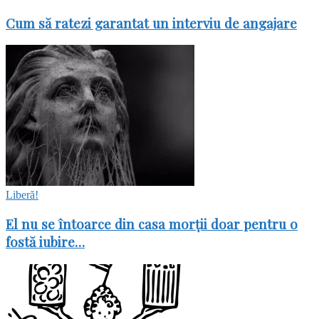
Cum să ratezi garantat un interviu de angajare
Liberă!
El nu se întoarce din casa morții doar pentru o
fostă iubire…