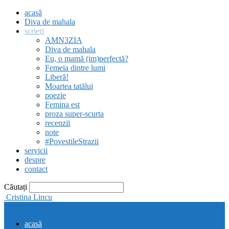
acasă
Diva de mahala
scrieri
AMN3ZIA
Diva de mahala
Eu, o mamă (im)perfectă?
Femeia dintre lumi
Liberă!
Moartea tatălui
poezie
Femina est
proza super-scurta
recenzii
note
#PovestileStrazii
servicii
despre
contact
Căutați
Cristina Lincu
acasă