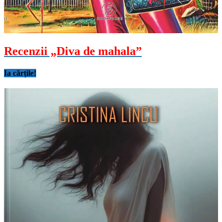
Recenzii „Diva de mahala”
Ia cărțile!