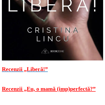
Recenzii „Liberă!”
Recenzii „Eu, o mamă (imp)perfectă?”