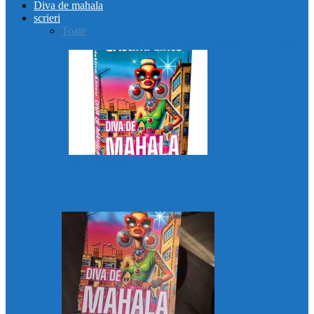
Diva de mahala
scrieri
Toate
AMN3ZIA
Diva de mahala
Eu, o mamă
(im)perfectă?
Femeia dintre lumi
Liberă!
Moartea tatălui
Diva de mahala
Recenzii „Diva de mahala”