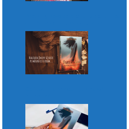
Diva de mahala
Breaking News de la colțul blocului meu
din Pantelaymon, pardon, centru:…
Femeia dintre lumi
Ce înseamnă povestiri „aproape”
fantastice?