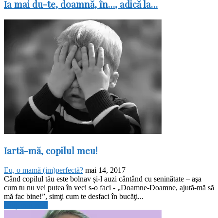
Ia mai du-te, doamnă, în…, adică la…
Iartă-mă, copilul meu!
Eu, o mamă (im)perfectă?
mai 14, 2017
Când copilul tău este bolnav și-l auzi cântând cu seninătate – aşa
cum tu nu vei putea în veci s-o faci - „Doamne-Doamne, ajută-mă să
mă fac bine!”, simţi cum te desfaci în bucăţi...
Citiți mai mult