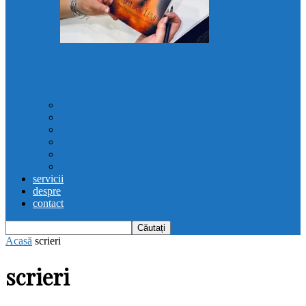
Femeia dintre lumi
Recenzii „Femeia dintre lumi”
poezie
Femina est
proza super-scurta
recenzii
note
#PovestileStrazii
servicii
despre
contact
Acasă
scrieri
scrieri