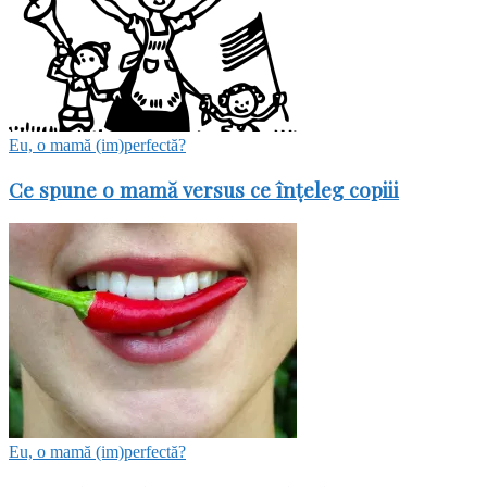
Eu, o mamă (im)perfectă?
Ce spune o mamă versus ce înţeleg copiii
Eu, o mamă (im)perfectă?