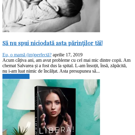
Să nu spui niciodată asta părinților tăi!
Eu, o mamă (im)perfectă?
aprilie 17, 2019
Acum câțiva ani, am avut probleme cu cel mai mic dintre copii. Am
chemat Salvarea și a fost dus la spital. L-am însoțit, însă, zăpăcită,
nu i-am luat nimic de încălțat. Asta presupunea să...
Citiți mai mult