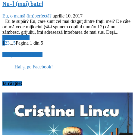
Nu-l (mai) bate!
Eu, o mamă (im)perfectă?
aprilie 10, 2017
- Eu te supăr? Eu, care sunt cel mai drăguţ dintre fraţii mei? De câte
ori mă vede mijlociul (să-i spunem copilul numărul 2) că nu
zâmbesc, grijuliu, îmi adresează întrebarea de mai sus. Deşi...
Citiți mai mult
1
2
3
...
5
Pagina 1 din 5
Hai și pe Facebook!
Hai și pe Facebook!
Ia cărțile!