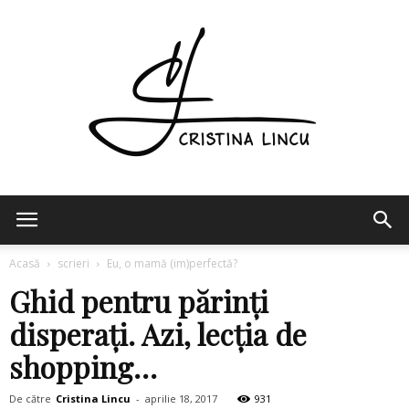
Cristina
Acasă
scrieri
Eu, o mamă (im)perfectă?
Ghid pentru părinți
Lincu
disperați. Azi, lecția de
shopping…
De către
Cristina Lincu
-
aprilie 18, 2017
931