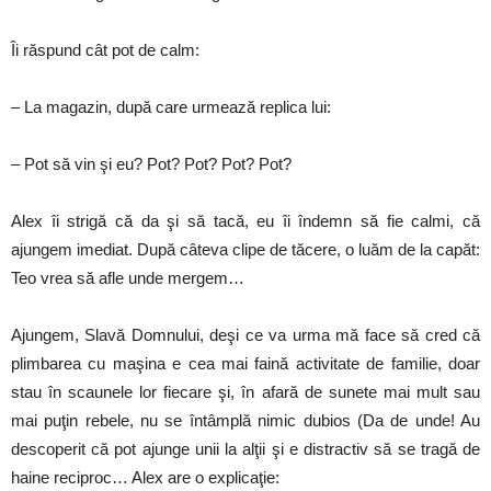
Îi răspund cât pot de calm:
– La magazin, după care urmează replica lui:
– Pot să vin şi eu? Pot? Pot? Pot? Pot?
Alex îi strigă că da şi să tacă, eu îi îndemn să fie calmi, că
ajungem imediat. După câteva clipe de tăcere, o luăm de la capăt:
Teo vrea să afle unde mergem…
Ajungem, Slavă Domnului, deşi ce va urma mă face să cred că
plimbarea cu maşina e cea mai faină activitate de familie, doar
stau în scaunele lor fiecare şi, în afară de sunete mai mult sau
mai puţin rebele, nu se întâmplă nimic dubios (Da de unde! Au
descoperit că pot ajunge unii la alţii şi e distractiv să se tragă de
haine reciproc… Alex are o explicaţie: