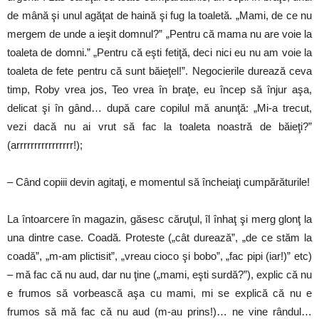
de mână şi unul agăţat de haină şi fug la toaletă. „Mami, de ce nu
mergem de unde a ieşit domnul?” „Pentru că mama nu are voie la
toaleta de domni.” „Pentru că eşti fetiţă, deci nici eu nu am voie la
toaleta de fete pentru că sunt băieţel!”. Negocierile durează ceva
timp, Roby vrea jos, Teo vrea în braţe, eu încep să înjur aşa,
delicat şi în gând… după care copilul mă anunţă: „Mi-a trecut,
vezi dacă nu ai vrut să fac la toaleta noastră de băieţi?”
(arrrrrrrrrrrrrrrr!);
– Când copiii devin agitaţi, e momentul să încheiaţi cumpărăturile!
La întoarcere în magazin, găsesc căruţul, îl înhaţ şi merg glonţ la
una dintre case. Coadă. Proteste („cât durează”, „de ce stăm la
coadă”, „m-am plictisit”, „vreau cioco şi bobo”, „fac pipi (iar!)” etc)
– mă fac că nu aud, dar nu ţine („mami, eşti surdă?”), explic că nu
e frumos să vorbească aşa cu mami, mi se explică că nu e
frumos să mă fac că nu aud (m-au prins!)… ne vine rândul…