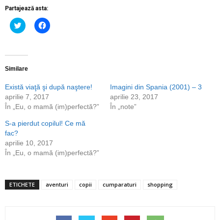
Partajează asta:
Dă
Dă
clic
clic
pentru
pentru
a
a
partaja
partaja
pe
pe
Twitter(Se
Facebook(Se
deschide
deschide
Similare
într-
într-
o
o
Există viaţă şi după naştere!
Imagini din Spania (2001) – 3
fereastră
fereastră
nouă)
nouă)
aprilie 7, 2017
aprilie 23, 2017
În „Eu, o mamă (im)perfectă?”
În „note”
S-a pierdut copilul! Ce mă
fac?
aprilie 10, 2017
În „Eu, o mamă (im)perfectă?”
ETICHETE
aventuri
copii
cumparaturi
shopping