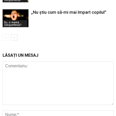
„Nu știu cum să-mi mai împart copilul”
Eu, o mamă
(im)perfectă?
LĂSAȚI UN MESAJ