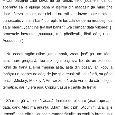
– Cumpăraţi-le câte ceva, fie de ronţăit, fie o jucărie mică, cu
speranţa să le ajungă până la ieşirea din magazin (la mine ţine
doar câteva minute, dar nici eu nu mă las, invoc toate motivele
cunoscute: „nu am bani” cu replicile lor: „da’ de ce nu munceşti ca
să ai bani?”, „dar cine ţi-a luat banii?”; „vă cumpăr data viitoare” şi
protestele inerente: „nuuuuuu, mă păcăleştiiii, lăsă că ştiu eu!
Acuuuuum”);
– Nu cedaţi rugăminţilor: „am amorţit, vreau jos!” (eu am făcut
aşa, mare greşeală: Teo a zbughit-o şi s-a lipit de un bidon cu
lichid de frână („ia-mi maşina asta, asta din poză”, iar Roby a
înhăţat un pachet de cărţi de joc şi a reuşit să-l desfacă, strigând
fericit: „Mickey, Mickey!”. Am crezut că este vorba de cărţi de joc
tematice, dar nu era aşa. Copilul văzuse cărţile de treflă!);
– Să meargă la toaletă acasă, înainte de plecare (eram aproape
gata, când Alex mă anunţă: „Mami, fac pipi!”. „Acum?”, „Da, şi e
urgent!”. Las căruţul cu toate cumpărăturile, un copil în braţe, unul