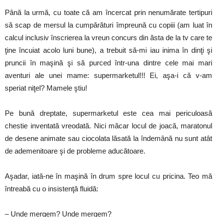
Până la urmă, cu toate că am încercat prin nenumărate tertipuri
să scap de mersul la cumpărături împreună cu copiii (am luat în
calcul inclusiv înscrierea la vreun concurs din ăsta de la tv care te
ţine încuiat acolo luni bune), a trebuit să-mi iau inima în dinţi şi
pruncii în maşină şi să purced într-una dintre cele mai mari
aventuri ale unei mame: supermarketul!!! Ei, aşa-i că v-am
speriat niţel? Mamele ştiu!
Pe bună dreptate, supermarketul este cea mai periculoasă
chestie inventată vreodată. Nici măcar locul de joacă, maratonul
de desene animate sau ciocolata lăsată la îndemână nu sunt atât
de ademenitoare şi de probleme aducătoare.
Aşadar, iată-ne în maşină în drum spre locul cu pricina. Teo mă
întreabă cu o insistenţă fluidă:
– Unde mergem? Unde mergem?