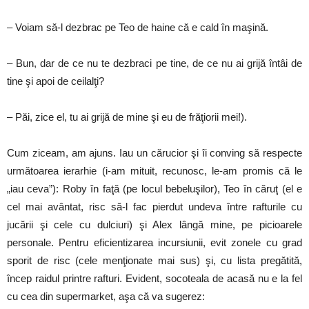
– Voiam să-l dezbrac pe Teo de haine că e cald în maşină.
– Bun, dar de ce nu te dezbraci pe tine, de ce nu ai grijă întâi de
tine şi apoi de ceilalţi?
– Păi, zice el, tu ai grijă de mine şi eu de frăţiorii mei!).
Cum ziceam, am ajuns. Iau un cărucior şi îi conving să respecte
următoarea ierarhie (i-am mituit, recunosc, le-am promis că le
„iau ceva”): Roby în faţă (pe locul bebeluşilor), Teo în căruţ (el e
cel mai avântat, risc să-l fac pierdut undeva între rafturile cu
jucării şi cele cu dulciuri) şi Alex lângă mine, pe picioarele
personale. Pentru eficientizarea incursiunii, evit zonele cu grad
sporit de risc (cele menţionate mai sus) şi, cu lista pregătită,
încep raidul printre rafturi. Evident, socoteala de acasă nu e la fel
cu cea din supermarket, aşa că va sugerez: