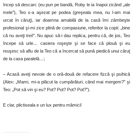
încep să descarc (eu pun pe bandă, Roby le ia înapoi zicând „ale
mele”), Teo s-a aşezat pe podea (greşeala mea, nu l-am mai
urcat în căruţ), iar doamna amabilă de la casă îmi zâmbeşte
profesional şi-mi zice plină de compasiune, referitor la copii: „bine
că nu aveţi trei!”. Nu apuc să-i dau replica, pentru că, de jos, Teo
începe să urle… casiera roşeşte şi se face că plouă şi eu
reuşesc să aflu de la Teo că a încercat să pună piedică unui căruţ
de la casa paralelă…;
– Acasă aveţi nevoie de o oră-două de refacere fizcă şi psihică
(Alex: „Mami, mi-a plăcut la cumpărături, când mai mergem?” şi
Teo: „Pot să vin şi eu? Pot? Pot? Pot? Pot?”).
E clar, plictiseala e un lux pentru mămici!