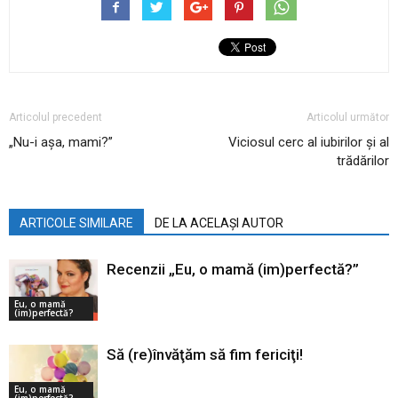
Articolul precedent
Articolul următor
„Nu-i așa, mami?”
Viciosul cerc al iubirilor și al
trădărilor
ARTICOLE SIMILARE
DE LA ACELAȘI AUTOR
Recenzii „Eu, o mamă (im)perfectă?”
Eu, o mamă
(im)perfectă?
Să (re)învăţăm să fim fericiţi!
Eu, o mamă
(im)perfectă?