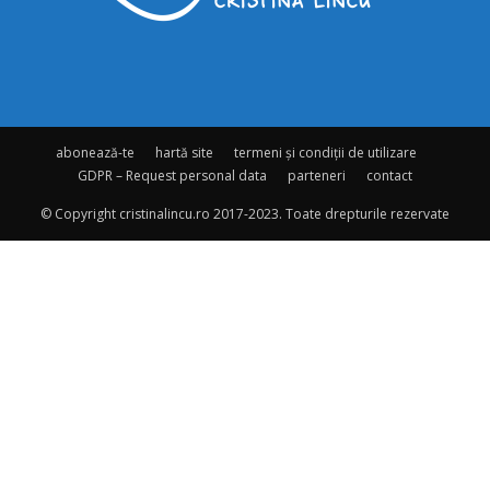
abonează-te
hartă site
termeni și condiții de utilizare
GDPR – Request personal data
parteneri
contact
© Copyright cristinalincu.ro 2017-2023. Toate drepturile rezervate