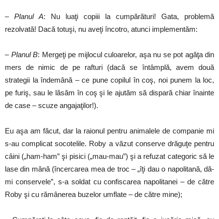
–
Planul A
: Nu luaţi copiii la cumpărături! Gata, problemă
rezolvată! Dacă totuşi, nu aveţi încotro, atunci implementăm:
–
Planul B
: Mergeţi pe mijlocul culoarelor, aşa nu se pot agăţa din
mers de nimic de pe rafturi (dacă se întâmplă, avem două
strategii la îndemână – ce pune copilul în coş, noi punem la loc,
pe furiş, sau le lăsăm în coş şi le ajutăm să dispară chiar înainte
de case – scuze angajaţilor!).
Eu aşa am făcut, dar la raionul pentru animalele de companie mi
s-au complicat socotelile. Roby a văzut conserve drăguţe pentru
câini („ham-ham” şi pisici („mau-mau”) şi a refuzat categoric să le
lase din mână (încercarea mea de troc – „îţi dau o napolitană, dă-
mi conservele”, s-a soldat cu confiscarea napolitanei – de către
Roby şi cu rămânerea buzelor umflate – de către mine);