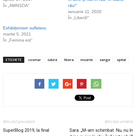
În „AMN3ZIA”
rău!”
ianuarie 11, 2020
În „Liberă!”
Exhibiționism sufletesc
martie 5, 2021
În „Femina est”
ETICHETE
cosmar
iubire
libera
moarte
sange
spital
Articolul precedent
Articolul următor
SuperBlog 2019, la final
Sara: „M-am schimbat. Nu, nu în