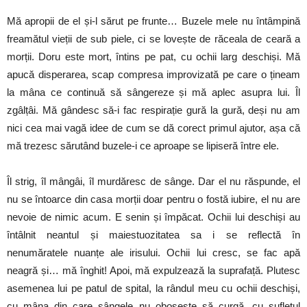
Mă apropii de el și-l sărut pe frunte… Buzele mele nu întâmpină
freamătul vieții de sub piele, ci se lovește de răceala de ceară a
morții. Doru este mort, întins pe pat, cu ochii larg deschiși. Mă
apucă disperarea, scap compresa improvizată pe care o țineam
la mâna ce continuă să sângereze și mă aplec asupra lui. Îl
zgâlțâi. Mă gândesc să-i fac respirație gură la gură, deși nu am
nici cea mai vagă idee de cum se dă corect primul ajutor, așa că
mă trezesc sărutând buzele-i ce aproape se lipiseră între ele.
Îl strig, îl mângâi, îl murdăresc de sânge. Dar el nu răspunde, el
nu se întoarce din casa morții doar pentru o fostă iubire, el nu are
nevoie de nimic acum. E senin și împăcat. Ochii lui deschiși au
întâlnit neantul și maiestuozitatea sa i se reflectă în
nenumăratele nuanțe ale irisului. Ochii lui cresc, se fac apă
neagră și… mă înghit! Apoi, mă expulzează la suprafață. Plutesc
asemenea lui pe patul de spital, la rândul meu cu ochii deschiși,
cu mâna din care sângele nu obosește să curgă, cu sufletul