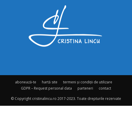
abonează-te
hartă site
termeni și condiții de utilizare
GDPR – Request personal data
parteneri
contact
© Copyright cristinalincu.ro 2017-2023. Toate drepturile rezervate