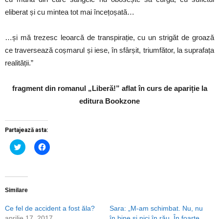
eliberat și cu mintea tot mai încețoșată…
…și mă trezesc leoarcă de transpirație, cu un strigăt de groază
ce traversează coșmarul și iese, în sfârșit, triumfător, la suprafața
realității.”
fragment din romanul „Liberă!” aflat în curs de apariție la
editura Bookzone
Partajează asta:
Dă
Dă
clic
clic
pentru
pentru
a
a
partaja
partaja
pe
pe
Twitter(Se
Facebook(Se
deschide
deschide
Similare
într-
într-
o
o
Ce fel de accident a fost ăla?
Sara: „M-am schimbat. Nu, nu
fereastră
fereastră
nouă)
nouă)
aprilie 17, 2017
în bine și nici în rău. În foarte