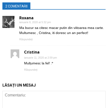
2 COMENTARII
Roxana
ianuarie 8, 2020 at 5:32 pm
Ma bucur sa citesc macar putin din viitoarea mea carte.
Multumesc , Cristina, iti doresc un an perfect!
Răspundeți
Cristina
ianuarie 11, 2020 at 2:59 pm
Mulțumesc la fel! :*
Răspundeți
LĂSAȚI UN MESAJ