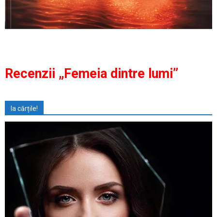
Recenzii „Femeia dintre lumi”
Ia cărțile!