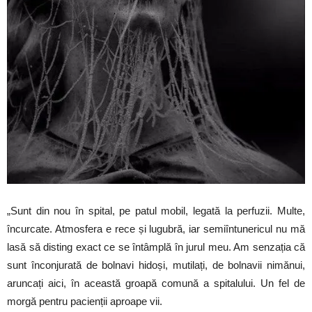
„Sunt din nou în spital, pe patul mobil, legată la perfuzii. Multe,
încurcate. Atmosfera e rece și lugubră, iar semiîntunericul nu mă
lasă să disting exact ce se întâmplă în jurul meu. Am senzația că
sunt înconjurată de bolnavi hidoși, mutilați, de bolnavii nimănui,
aruncați aici, în această groapă comună a spitalului. Un fel de
morgă pentru pacienții aproape vii.