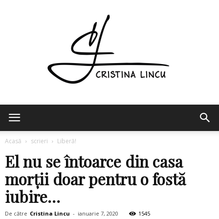
Cristina
Acasă
scrieri
Liberă!
El nu se întoarce din casa
Lincu
morții doar pentru o fostă
iubire…
De către
Cristina Lincu
-
ianuarie 7, 2020
1545