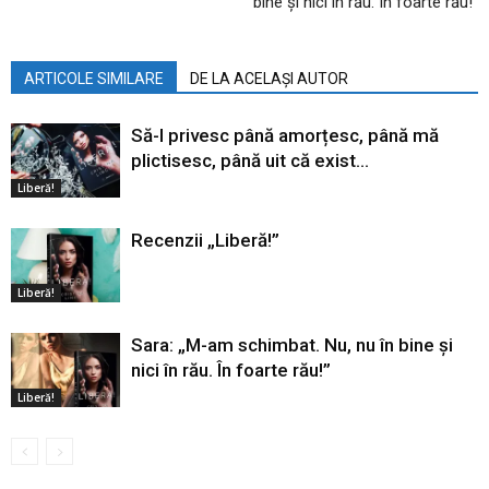
bine și nici în rău. În foarte rău!”
ARTICOLE SIMILARE
DE LA ACELAȘI AUTOR
Să-l privesc până amorțesc, până mă
plictisesc, până uit că exist…
Liberă!
Recenzii „Liberă!”
Liberă!
Sara: „M-am schimbat. Nu, nu în bine și
nici în rău. În foarte rău!”
Liberă!