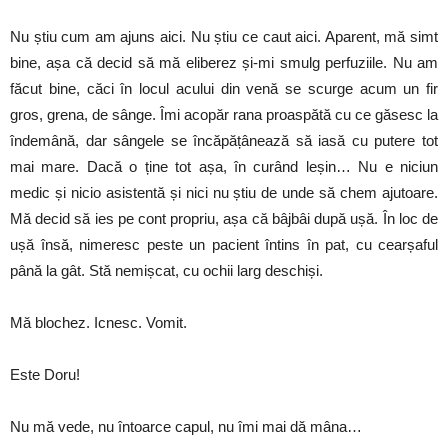
Nu știu cum am ajuns aici. Nu știu ce caut aici. Aparent, mă simt
bine, așa că decid să mă eliberez și-mi smulg perfuziile. Nu am
făcut bine, căci în locul acului din venă se scurge acum un fir
gros, grena, de sânge. Îmi acopăr rana proaspătă cu ce găsesc la
îndemână, dar sângele se încăpățânează să iasă cu putere tot
mai mare. Dacă o ține tot așa, în curând leșin… Nu e niciun
medic și nicio asistentă și nici nu știu de unde să chem ajutoare.
Mă decid să ies pe cont propriu, așa că bâjbâi după ușă. În loc de
ușă însă, nimeresc peste un pacient întins în pat, cu cearșaful
până la gât. Stă nemișcat, cu ochii larg deschiși.
Mă blochez. Icnesc. Vomit.
Este Doru!
Nu mă vede, nu întoarce capul, nu îmi mai dă mâna…