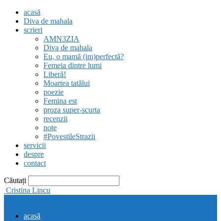
acasă
Diva de mahala
scrieri
AMN3ZIA
Diva de mahala
Eu, o mamă (im)perfectă?
Femeia dintre lumi
Liberă!
Moartea tatălui
poezie
Femina est
proza super-scurta
recenzii
note
#PovestileStrazii
servicii
despre
contact
Căutați
Cristina Lincu
acasă