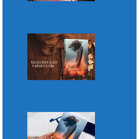
Diva de mahala
Breaking News de la colțul blocului meu
din Pantelaymon, pardon, centru:…
Femeia dintre lumi
Ce înseamnă povestiri „aproape”
fantastice?