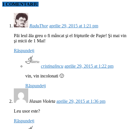
1 COMENTARIU
RaduThor
aprilie 29, 2015 at 1:21 pm
Păi leul ăla greu o fi mâncat şi el fripturile de Paşte! Şi mai vin
şi micii de 1 Mai!
Răspundeți
cristinalincu
aprilie 29, 2015 at 1:22 pm
vin, vin incolonati 🙂
Răspundeți
Hasan Violeta
aprilie 29, 2015 at 1:36 pm
Leu usor este?
Răspundeți