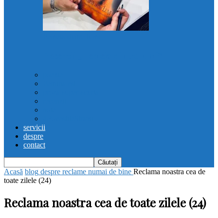
Femeia dintre lumi
Recenzii „Femeia dintre lumi”
poezie
Femina est
proza super-scurta
recenzii
note
#PovestileStrazii
servicii
despre
contact
Acasă
blog
despre reclame numai de bine
Reclama noastra cea de
toate zilele (24)
Reclama noastra cea de toate zilele (24)