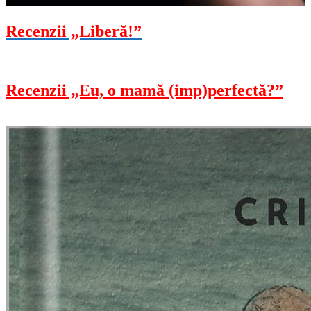
Recenzii „Liberă!”
Recenzii „Eu, o mamă (imp)perfectă?”