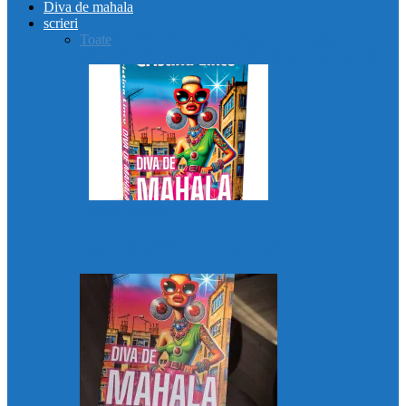
Diva de mahala
scrieri
Toate
AMN3ZIA
Diva de mahala
Eu, o mamă
(im)perfectă?
Femeia dintre lumi
Liberă!
Moartea tatălui
Diva de mahala
Recenzii „Diva de mahala”