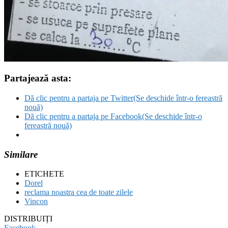
Partajează asta:
Dă clic pentru a partaja pe Twitter(Se deschide într-o fereastră
nouă)
Dă clic pentru a partaja pe Facebook(Se deschide într-o
fereastră nouă)
Similare
ETICHETE
Dorel
reclama noastra cea de toate zilele
Vincon
DISTRIBUIȚI
Facebook