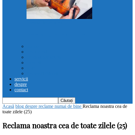
Femeia dintre lumi
Recenzii „Femeia dintre lumi”
poezie
Femina est
proza super-scurta
recenzii
note
#PovestileStrazii
servicii
despre
contact
Acasă
blog
despre reclame numai de bine
Reclama noastra cea de
toate zilele (25)
Reclama noastra cea de toate zilele (25)