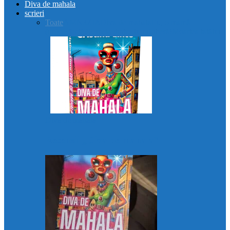
Diva de mahala
scrieri
Toate
AMN3ZIA
Diva de mahala
Eu, o mamă
(im)perfectă?
Femeia dintre lumi
Liberă!
Moartea tatălui
Diva de mahala
Recenzii „Diva de mahala”