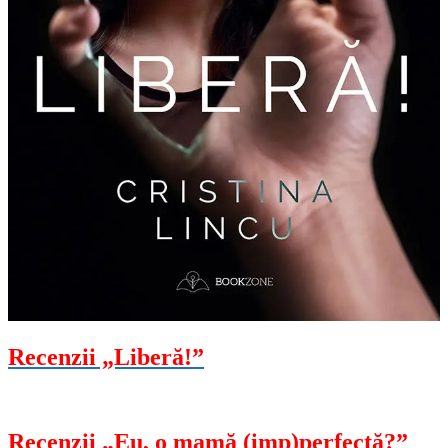
Recenzii „Liberă!”
Recenzii „Eu, o mamă (imp)perfectă?”