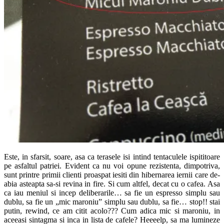
Este, in sfarsit, soare, asa ca terasele isi intind tentaculele ispititoare
pe asfaltul patriei. Evident ca nu voi opune rezistenta, dimpotriva,
sunt printre primii clienti proaspat iesiti din hibernarea iernii care de-
abia asteapta sa-si revina in fire. Si cum altfel, decat cu o cafea. Asa
ca iau meniul si incep deliberarile… sa fie un espresso simplu sau
dublu, sa fie un „mic maroniu” simplu sau dublu, sa fie… stop!! stai
putin, rewind, ce am citit acolo??? Cum adica mic si maroniu, in
aceeasi sintagma si inca in lista de cafele? Heeeelp, sa ma lumineze