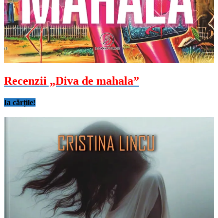
Recenzii „Diva de mahala”
Ia cărțile!