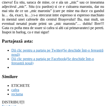
cineva! Eu stiu, saraca de mine, ce e ala un „mic” sau ce inseamna
adjectivul „mic”. Stiu (cu pardon) si ce e culoarea maroniu, dar nu
mai stiu de ce un „mic maroniu” (care pe mine ma duce cu gandul
la… da, exact, la…) s-a strecurat intre espresso si espresso machiato
in meniul unei cafenele din centrul Brașovului! Ba, mai mult, un
eventual nesatul poate primi un „mic maroniu”… dublu! Brrr!!!
Gata cu pofta mea de soare si cafea si alti cai primavarateci pe pereti.
Inapoi in barlog, ca e mai sigur!
Partajează asta:
Dă clic pentru a partaja pe Twitter(Se deschide într-o fereastră
nouă)
Dă clic pentru a partaja pe Facebook(Se deschide într-o
fereastră nouă)
Similare
ETICHETE
cafea
reclama
DISTRIBUIȚI