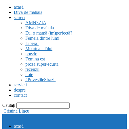
acasă
Diva de mahala
scrieri
AMN3ZIA
Diva de mahala
Eu, o mamă (im)perfectă?
Femeia dintre lumi
Liberă!
Moartea tatălui
poezie
Femina est
proza super-scurta
recenzii
note
#PovestileStrazii
servicii
despre
contact
Căutați
Cristina Lincu
acasă