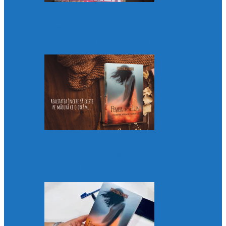
Diva de mahala
Breaking News de la colțul blocului meu
din Pantelaymon, pardon, centru:…
Femeia dintre lumi
Ce înseamnă povestiri „aproape”
fantastice?