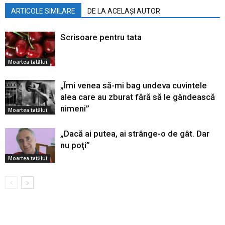
ARTICOLE SIMILARE
DE LA ACELAȘI AUTOR
Scrisoare pentru tata
Moartea tatălui
„Îmi venea să-mi bag undeva cuvintele
alea care au zburat fără să le gândească
nimeni”
Moartea tatălui
„Dacă ai putea, ai strânge-o de gât. Dar
nu poţi”
Moartea tatălui