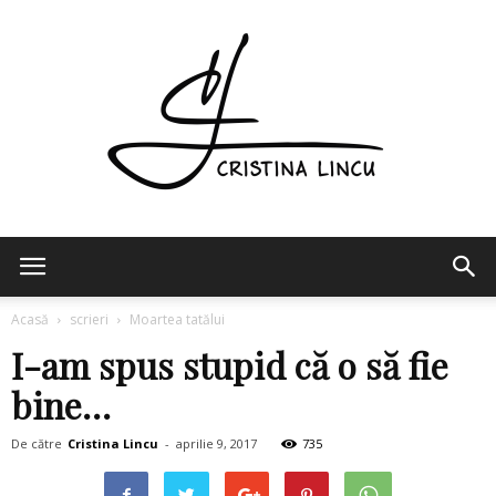
Cristina
Acasă
scrieri
Moartea tatălui
I-am spus stupid că o să fie
Lincu
bine…
De către
Cristina Lincu
-
aprilie 9, 2017
735