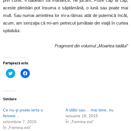
prin curte, îi dădeam să mănânce, ne jucam. Puse cap la cap,
aceste plimbări pot însuma o săptămână, o lună sau poate mai
mult. Sau numai amintirea lor mi-a rămas atât de puternică încât,
acum, am senzaţia că mi-am petrecut jumătate din viaţă în curtea
spitalului.
Fragment din volumul „Moartea tatălui”
Partajează asta:
Dă
Dă
clic
clic
pentru
pentru
a
a
partaja
partaja
pe
pe
Twitter(Se
Facebook(Se
deschide
deschide
Similare
într-
într-
o
o
Ce nu-şi poate ierta o
A slăbi sau… mai bine, nu
fereastră
fereastră
nouă)
nouă)
femeie…
ianuarie 18, 2015
octombrie 7, 2015
În „Femina est”
În „Femina est”