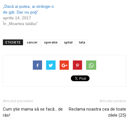
„Dacă ai putea, ai strânge-o
de gât. Dar nu poţi”
aprilie 14, 2017
În „Moartea tatălui”
ETICHETE
cancer
operatie
spital
tata
Articolul precedent
Articolul următor
Cum ştie mama să se facă… de
Reclama noastra cea de toate
râs!
zilele (25)