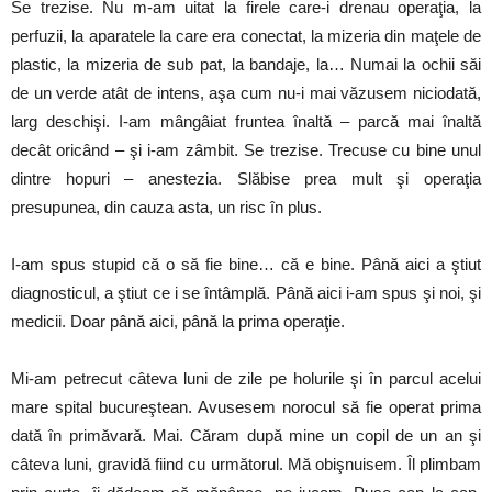
Se trezise. Nu m-am uitat la firele care-i drenau operaţia, la
perfuzii, la aparatele la care era conectat, la mizeria din maţele de
plastic, la mizeria de sub pat, la bandaje, la… Numai la ochii săi
de un verde atât de intens, aşa cum nu-i mai văzusem niciodată,
larg deschişi. I-am mângâiat fruntea înaltă – parcă mai înaltă
decât oricând – şi i-am zâmbit. Se trezise. Trecuse cu bine unul
dintre hopuri – anestezia. Slăbise prea mult şi operaţia
presupunea, din cauza asta, un risc în plus.
I-am spus stupid că o să fie bine… că e bine. Până aici a ştiut
diagnosticul, a ştiut ce i se întâmplă. Până aici i-am spus şi noi, şi
medicii. Doar până aici, până la prima operaţie.
Mi-am petrecut câteva luni de zile pe holurile şi în parcul acelui
mare spital bucureştean. Avusesem norocul să fie operat prima
dată în primăvară. Mai. Căram după mine un copil de un an şi
câteva luni, gravidă fiind cu următorul. Mă obişnuisem. Îl plimbam