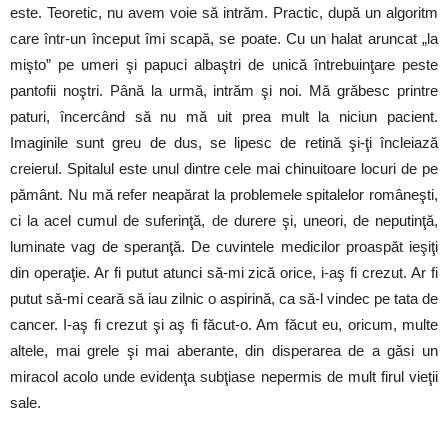
este. Teoretic, nu avem voie să intrăm. Practic, după un algoritm
care într-un început îmi scapă, se poate. Cu un halat aruncat „la
mişto” pe umeri şi papuci albaştri de unică întrebuinţare peste
pantofii noştri. Până la urmă, intrăm şi noi. Mă grăbesc printre
paturi, încercând să nu mă uit prea mult la niciun pacient.
Imaginile sunt greu de dus, se lipesc de retină şi-ţi încleiază
creierul. Spitalul este unul dintre cele mai chinuitoare locuri de pe
pământ. Nu mă refer neapărat la problemele spitalelor româneşti,
ci la acel cumul de suferinţă, de durere şi, uneori, de neputinţă,
luminate vag de speranţă. De cuvintele medicilor proaspăt ieşiţi
din operaţie. Ar fi putut atunci să-mi zică orice, i-aş fi crezut. Ar fi
putut să-mi ceară să iau zilnic o aspirină, ca să-l vindec pe tata de
cancer. I-aş fi crezut şi aş fi făcut-o. Am făcut eu, oricum, multe
altele, mai grele şi mai aberante, din disperarea de a găsi un
miracol acolo unde evidenţa subţiase nepermis de mult firul vieţii
sale.