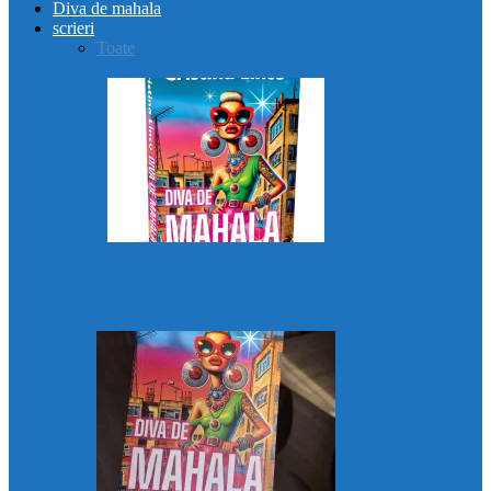
Diva de mahala
scrieri
Toate
AMN3ZIA
Diva de mahala
Eu, o mamă
(im)perfectă?
Femeia dintre lumi
Liberă!
Moartea tatălui
Diva de mahala
Recenzii „Diva de mahala”