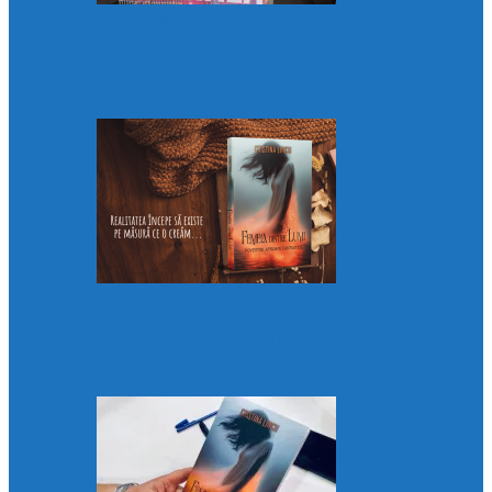
Diva de mahala
Breaking News de la colțul blocului meu
din Pantelaymon, pardon, centru:…
Femeia dintre lumi
Ce înseamnă povestiri „aproape”
fantastice?