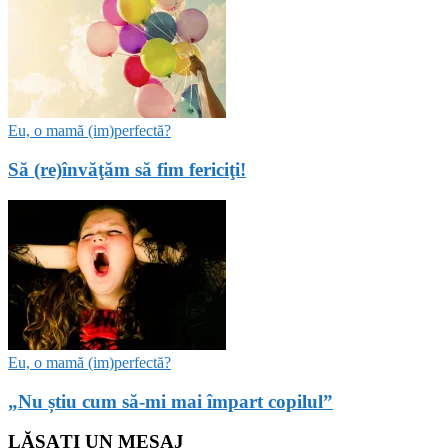
Eu, o mamă (im)perfectă?
Să (re)învăţăm să fim fericiţi!
Eu, o mamă (im)perfectă?
„Nu știu cum să-mi mai împart copilul”
LĂSAȚI UN MESAJ