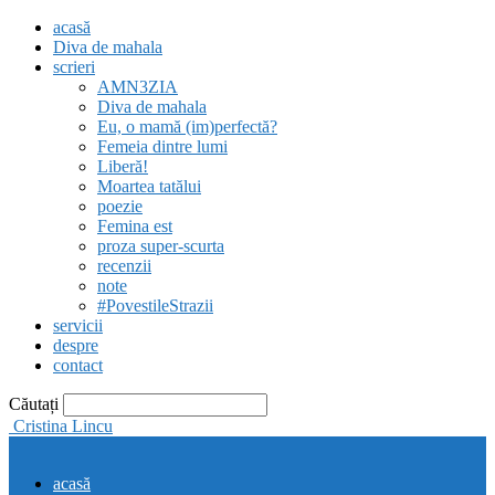
acasă
Diva de mahala
scrieri
AMN3ZIA
Diva de mahala
Eu, o mamă (im)perfectă?
Femeia dintre lumi
Liberă!
Moartea tatălui
poezie
Femina est
proza super-scurta
recenzii
note
#PovestileStrazii
servicii
despre
contact
Căutați
Cristina Lincu
acasă