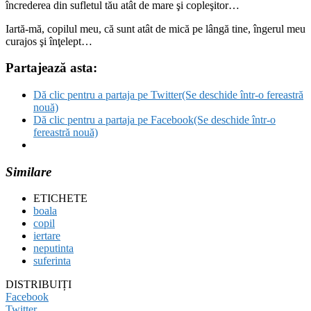
încrederea din sufletul tău atât de mare şi copleşitor…
Iartă-mă, copilul meu, că sunt atât de mică pe lângă tine, îngerul meu
curajos şi înţelept…
Partajează asta:
Dă clic pentru a partaja pe Twitter(Se deschide într-o fereastră
nouă)
Dă clic pentru a partaja pe Facebook(Se deschide într-o
fereastră nouă)
Similare
ETICHETE
boala
copil
iertare
neputinta
suferinta
DISTRIBUIȚI
Facebook
Twitter