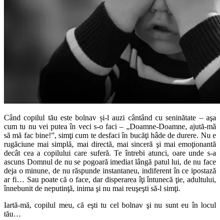
Când copilul tău este bolnav și-l auzi cântând cu seninătate – aşa
cum tu nu vei putea în veci s-o faci – „Doamne-Doamne, ajută-mă
să mă fac bine!”, simţi cum te desfaci în bucăţi hâde de durere. Nu e
rugăciune mai simplă, mai directă, mai sinceră şi mai emoţionantă
decât cea a copilului care suferă. Te întrebi atunci, oare unde s-a
ascuns Domnul de nu se pogoară imediat lângă patul lui, de nu face
deja o minune, de nu răspunde instantaneu, indiferent în ce ipostază
ar fi… Sau poate că o face, dar disperarea îţi întunecă ţie, adultului,
înnebunit de neputinţă, inima şi nu mai reuşeşti să-l simţi.
Iartă-mă, copilul meu, că eşti tu cel bolnav şi nu sunt eu în locul
tău…