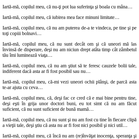
Iartă-mă, copilul meu, că nu-ţi pot lua suferinţa şi boala cu mâna…
Iartă-mă, copilul meu, că iubirea mea face minuni limitate…
Iartă-mă, copilul meu, că nu am puterea de-a te vindeca, pe tine şi pe
toţi copiii bolnavi…
Iartă-mă, copilul meu, că nu sunt decât om şi că uneori mă las
învinsă de disperare, deşi nu am niciun drept atâta timp cât zâmbetul
tău îmi luminează viaţa…
Iartă-mă, copilul meu, că nu am ştiut să te feresc cauzele bolii tale,
indiferent dacă asta ar fi fost posibil sau nu…
Iartă-mă, copilul meu, că-mi vezi uneori ochii plânşi, de parcă asta
te-ar ajuta cu ceva…
Iartă-mă, copilul meu, că, deşi fac ce cred că e mai bine pentru tine,
deşi eşti în grija unor doctori buni, eu tot simt că nu am făcut
suficient, că nu sunt suficient de bună mamă…
Iartă-mă, copilul meu, că nu sunt şi nu am fost cu tine în fiecare clipă
a vieţii tale, deşi ştiu că asta nu ar fi fost nici posibil şi nici util…
Iartă-mă, copilul meu, că încă nu am (re)învăţat inocenţa, speranţa şi