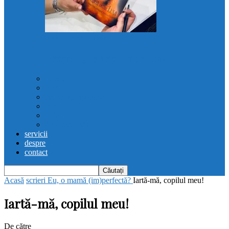
Femeia dintre lumi
Recenzii „Femeia dintre lumi”
poezie
Femina est
proza super-scurta
recenzii
note
#PovestileStrazii
servicii
despre
contact
Acasă
scrieri
Eu, o mamă (im)perfectă?
Iartă-mă, copilul meu!
Iartă-mă, copilul meu!
De către