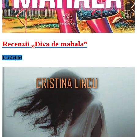
Recenzii „Diva de mahala”
Ia cărțile!