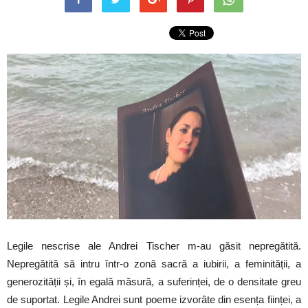
Legile nescrise ale Andrei Tischer m-au găsit nepregătită.
Nepregătită să intru într-o zonă sacră a iubirii, a feminității, a
generozității și, în egală măsură, a suferinței, de o densitate greu
de suportat. Legile Andrei sunt poeme izvorâte din esența ființei, a