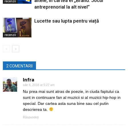
altele, în cartea ei „Brand. Jocul
recenzii
antreprenorial la alt nivel”
Lucette sau lupta pentru viață
recenzii
2 COMENTARII
Infra
iulie 6, 2018 at 5:27 am
Nu prea mai sunt atras de poezie, in ciuda faptului ca
sunt in continuare fan al muzicii si al muzicii hip-hop in
special. Dar cartea asta suna bine sau cel putin
descrierea ta.
Răspundeți