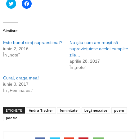
Dă
Dă
clic
clic
pentru
pentru
a
a
partaja
partaja
pe
pe
Twitter(Se
Facebook(Se
deschide
deschide
Similare
într-
într-
o
o
Este bunul simţ supraestimat?
Nu știu cum am reușit să
fereastră
fereastră
nouă)
nouă)
iunie 2, 2016
supraviețuiesc acelei cumplite
În „note”
zile…
aprilie 28, 2017
În „note”
Curaj, draga mea!
iunie 3, 2017
În „Femina est”
ETICHETE
Andra Tischer
feminitate
Legi nescrise
poem
poezie