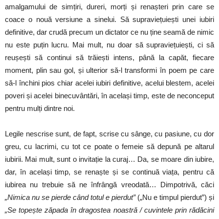
amalgamului de simțiri, dureri, morți și renașteri prin care se
coace o nouă versiune a sinelui. Să supraviețuiești unei iubiri
definitive, dar crudă precum un dictator ce nu ține seamă de nimic
nu este puțin lucru. Mai mult, nu doar să supraviețuiești, ci să
reușești să continui să trăiești intens, până la capăt, fiecare
moment, plin sau gol, și ulterior să-l transformi în poem pe care
să-l închini pios chiar acelei iubiri definitive, acelui blestem, acelei
poveri și acelei binecuvântări, în același timp, este de neconceput
pentru mulți dintre noi.
Legile nescrise sunt, de fapt, scrise cu sânge, cu pasiune, cu dor
greu, cu lacrimi, cu tot ce poate o femeie să depună pe altarul
iubirii. Mai mult, sunt o invitație la curaj… Da, se moare din iubire,
dar, în același timp, se renaște și se continuă viața, pentru că
iubirea nu trebuie să ne înfrângă vreodată… Dimpotrivă, căci
„Nimica nu se pierde când totul e pierdut”
(„Nu e timpul pierdut”) și
„Se topește zăpada în dragostea noastră / cuvintele prin rădăcini