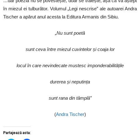
…dar poezia nu se povestește, doar se trăiește, așa că vă aștept
în miezul ei tulburător. Volumul „Legi nescrise” ale autoarei Andra
Tischer a apărut anul acesta la Editura Armanis din Sibiu.
„Nu sunt poetă
sunt ceva între miezul cuvintelor și coaja lor
locul în care nevindecate mustesc imponderabilitățile
durerea și neputința
sunt rana din tâmplă”
(
Andra Tischer
)
Partajează asta: