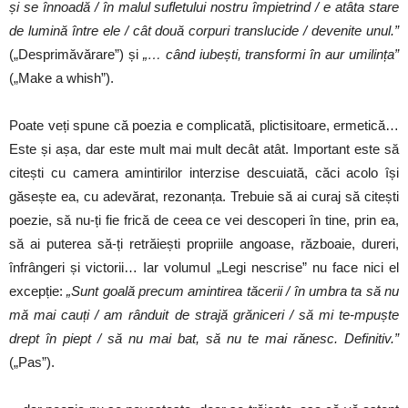
și se înnoadă / în malul sufletului nostru împietrind / e atâta stare
de lumină între ele / cât două corpuri translucide / devenite unul.”
(„Desprimăvărare”) și
„… când iubești, transformi în aur umilința”
(„Make a whish”).
Poate veți spune că poezia e complicată, plictisitoare, ermetică…
Este și așa, dar este mult mai mult decât atât. Important este să
citești cu camera amintirilor interzise descuiată, căci acolo își
găsește ea, cu adevărat, rezonanța. Trebuie să ai curaj să citești
poezie, să nu-ți fie frică de ceea ce vei descoperi în tine, prin ea,
să ai puterea să-ți retrăiești propriile angoase, războaie, dureri,
înfrângeri și victorii… Iar volumul „Legi nescrise” nu face nici el
excepție:
„Sunt goală precum amintirea tăcerii / în umbra ta să nu
mă mai cauți / am rânduit de strajă grăniceri / să mi te-mpuște
drept în piept / să nu mai bat, să nu te mai rănesc. Definitiv.”
(„Pas”).