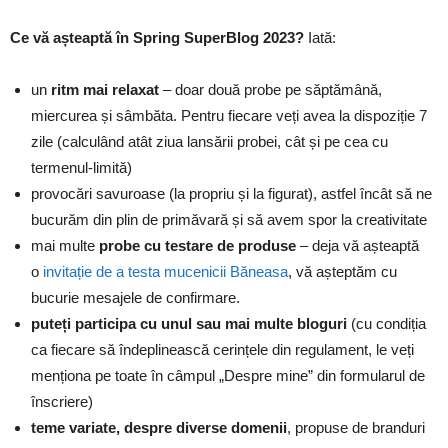
Ce vă așteaptă în Spring SuperBlog 2023?
Iată:
un
ritm mai relaxat
– doar două probe pe săptămână,
miercurea și sâmbăta. Pentru fiecare veți avea la dispoziție 7
zile (calculând atât ziua lansării probei, cât și pe cea cu
termenul-limită)
provocări savuroase (la propriu și la figurat), astfel încât să ne
bucurăm din plin de primăvară și să avem spor la creativitate
mai multe
probe cu testare de produse
– deja vă așteaptă
o
invitație de a testa mucenicii Băneasa
, vă așteptăm cu
bucurie mesajele de confirmare.
puteți participa cu unul sau mai multe bloguri
(cu condiția
ca fiecare să îndeplinească cerințele din regulament, le veți
menționa pe toate în câmpul „Despre mine” din formularul de
înscriere)
teme variate, despre diverse domenii
, propuse de branduri