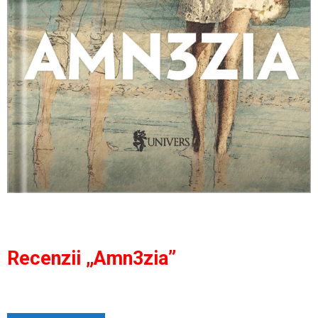
Recenzii „Amn3zia”