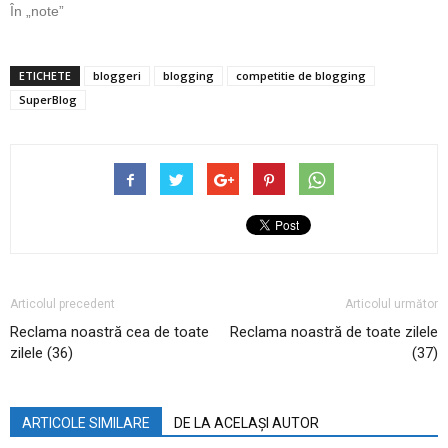
În „note”
ETICHETE
bloggeri
blogging
competitie de blogging
SuperBlog
Articolul precedent
Articolul următor
Reclama noastră cea de toate
Reclama noastră de toate zilele
zilele (36)
(37)
ARTICOLE SIMILARE
DE LA ACELAȘI AUTOR