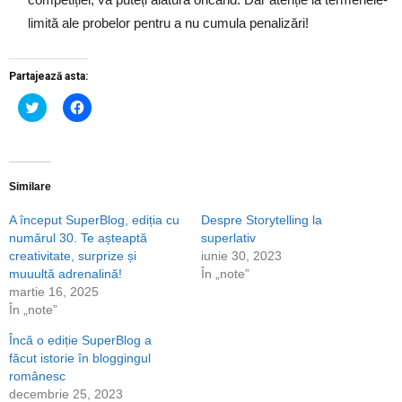
limită ale probelor pentru a nu cumula penalizări!
Partajează asta:
Dă
Dă
clic
clic
pentru
pentru
a
a
partaja
partaja
pe
pe
Twitter(Se
Facebook(Se
deschide
deschide
Similare
într-
într-
o
o
A început SuperBlog, ediția cu
Despre Storytelling la
fereastră
fereastră
nouă)
nouă)
numărul 30. Te așteaptă
superlativ
creativitate, surprize și
iunie 30, 2023
muuultă adrenalină!
În „note”
martie 16, 2025
În „note”
Încă o ediție SuperBlog a
făcut istorie în bloggingul
românesc
decembrie 25, 2023