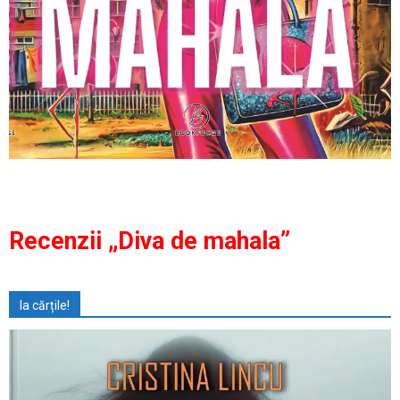
Recenzii „Diva de mahala”
Ia cărțile!