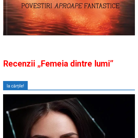
Recenzii „Femeia dintre lumi”
Ia cărțile!