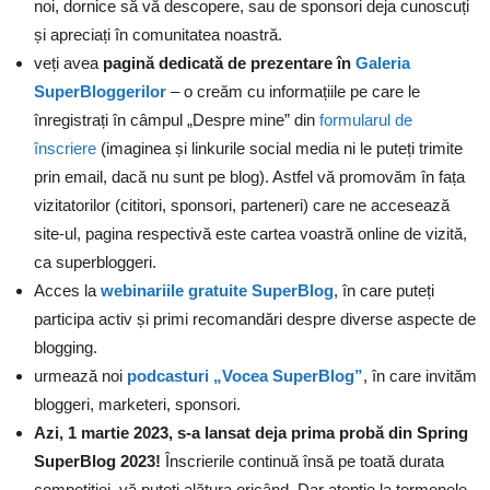
noi, dornice să vă descopere, sau de sponsori deja cunoscuți
și apreciați în comunitatea noastră.
veți avea
pagină dedicată de prezentare în
Galeria
SuperBloggerilor
– o creăm cu informațiile pe care le
înregistrați în câmpul „Despre mine” din
formularul de
înscriere
(imaginea și linkurile social media ni le puteți trimite
prin email, dacă nu sunt pe blog). Astfel vă promovăm în fața
vizitatorilor (cititori, sponsori, parteneri) care ne accesează
site-ul, pagina respectivă este cartea voastră online de vizită,
ca superbloggeri.
Acces la
webinariile gratuite SuperBlog
, în care puteți
participa activ și primi recomandări despre diverse aspecte de
blogging.
urmează noi
podcasturi „Vocea SuperBlog”
, în care invităm
bloggeri, marketeri, sponsori.
Azi, 1 martie 2023, s-a lansat deja prima probă din Spring
SuperBlog 2023!
Înscrierile continuă însă pe toată durata
competiției, vă puteți alătura oricând. Dar atenție la termenele-