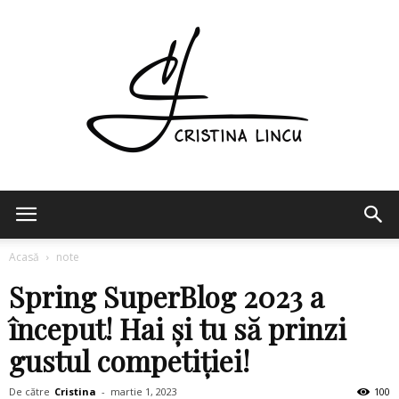
Cristina
Acasă
note
Spring SuperBlog 2023 a
Lincu
început! Hai și tu să prinzi
gustul competiției!
De către
Cristina
-
martie 1, 2023
100