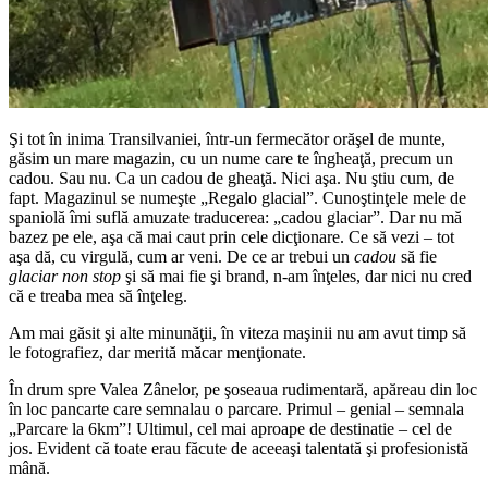
Şi tot în inima Transilvaniei, într-un fermecător orăşel de munte,
găsim un mare magazin, cu un nume care te îngheaţă, precum un
cadou. Sau nu. Ca un cadou de gheaţă. Nici aşa. Nu ştiu cum, de
fapt. Magazinul se numeşte „Regalo glacial”. Cunoştinţele mele de
spaniolă îmi suflă amuzate traducerea: „cadou glaciar”. Dar nu mă
bazez pe ele, aşa că mai caut prin cele dicţionare. Ce să vezi – tot
aşa dă, cu virgulă, cum ar veni. De ce ar trebui un
cadou
să fie
glaciar
non stop
şi să mai fie şi brand, n-am înţeles, dar nici nu cred
că e treaba mea să înţeleg.
Am mai găsit şi alte minunăţii, în viteza maşinii nu am avut timp să
le fotografiez, dar merită măcar menţionate.
În drum spre Valea Zânelor, pe şoseaua rudimentară, apăreau din loc
în loc pancarte care semnalau o parcare. Primul – genial – semnala
„Parcare la 6km”! Ultimul, cel mai aproape de destinatie – cel de
jos. Evident că toate erau făcute de aceeaşi talentată şi profesionistă
mână.