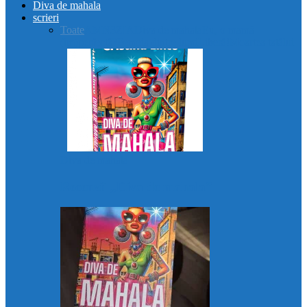
Diva de mahala
scrieri
Toate
AMN3ZIA
Diva de mahala
Eu, o mamă
(im)perfectă?
Femeia dintre lumi
Liberă!
Moartea tatălui
Diva de mahala
Recenzii „Diva de mahala”