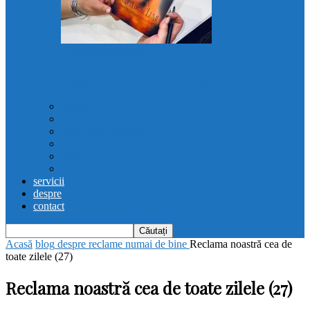
Femeia dintre lumi
Recenzii „Femeia dintre lumi”
poezie
Femina est
proza super-scurta
recenzii
note
#PovestileStrazii
servicii
despre
contact
Acasă
blog
despre reclame numai de bine
Reclama noastră cea de
toate zilele (27)
Reclama noastră cea de toate zilele (27)