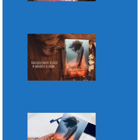
Diva de mahala
Breaking News de la colțul blocului meu
din Pantelaymon, pardon, centru:…
Femeia dintre lumi
Ce înseamnă povestiri „aproape”
fantastice?