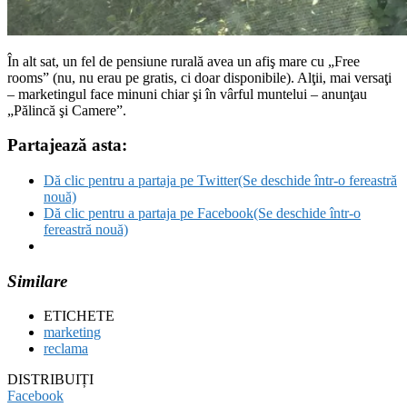
În alt sat, un fel de pensiune rurală avea un afiş mare cu „Free
rooms” (nu, nu erau pe gratis, ci doar disponibile). Alţii, mai versaţi
– marketingul face minuni chiar şi în vârful muntelui – anunţau
„Pălincă şi Camere”.
Partajează asta:
Dă clic pentru a partaja pe Twitter(Se deschide într-o fereastră
nouă)
Dă clic pentru a partaja pe Facebook(Se deschide într-o
fereastră nouă)
Similare
ETICHETE
marketing
reclama
DISTRIBUIȚI
Facebook