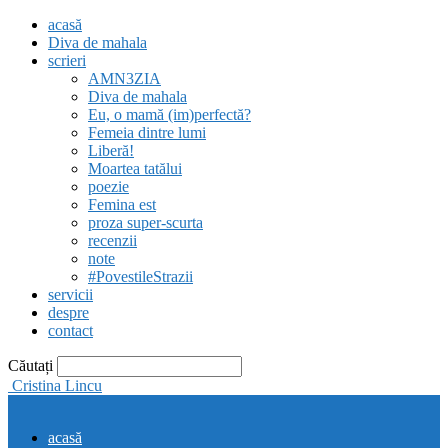
acasă
Diva de mahala
scrieri
AMN3ZIA
Diva de mahala
Eu, o mamă (im)perfectă?
Femeia dintre lumi
Liberă!
Moartea tatălui
poezie
Femina est
proza super-scurta
recenzii
note
#PovestileStrazii
servicii
despre
contact
Căutați
Cristina Lincu
acasă