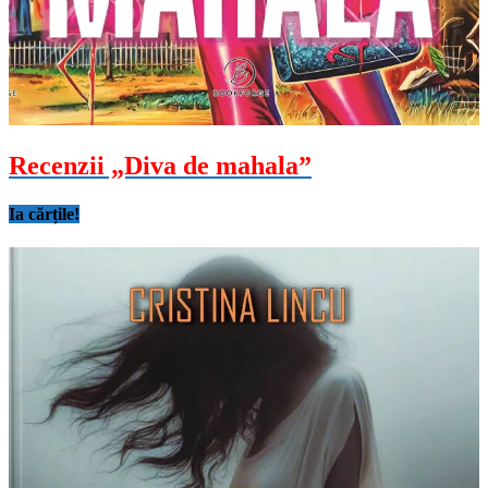
Recenzii „Diva de mahala”
Ia cărțile!