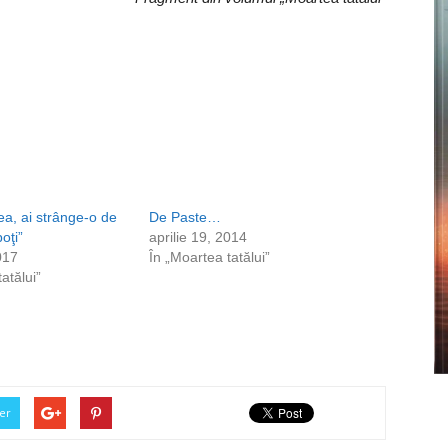
ea, ai strânge-o de
De Paste…
oţi”
aprilie 19, 2014
017
În „Moartea tatălui”
atălui”
er