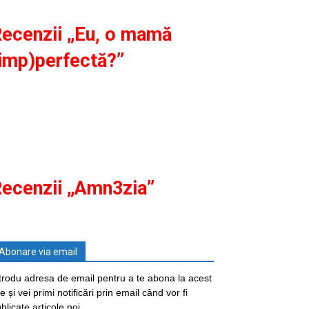
ecenzii „Eu, o mamă
imp)perfectă?”
ecenzii „Amn3zia”
Abonare via email
trodu adresa de email pentru a te abona la acest
te și vei primi notificări prin email când vor fi
blicate articole noi.