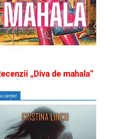
ecenzii „Diva de mahala”
Ia cărțile!