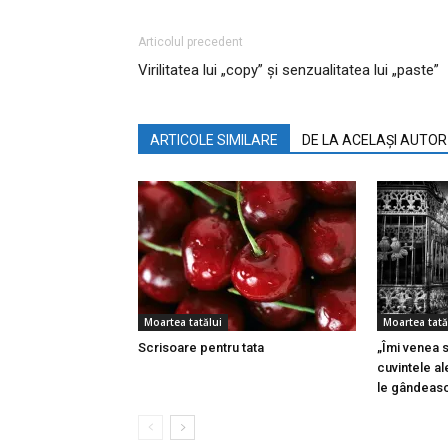
Articolul precedent
Virilitatea lui „copy” şi senzualitatea lui „paste”
ARTICOLE SIMILARE
DE LA ACELAȘI AUTOR
Moartea tatălui
Moartea tată
Scrisoare pentru tata
„Îmi venea 
cuvintele al
le gândeasc