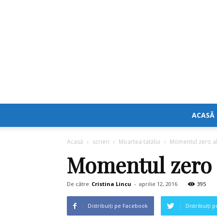
ACASĂ
Acasă
scrieri
Moartea tatălui
Momentul zero al
Momentul zero a
De către
Cristina Lincu
-
aprilie 12, 2016
395
Distribuiți pe Facebook
Distribuiți 