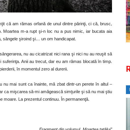
ţit că am rămas orfană de unul dintre părinţi, ci că, brusc,
 Moartea m-a rupt şi-n loc nu a pus nimic, iar bucata aia
ă, sângele şiroind şi… un om handicapat.
 sângerarea, nu au cicatrizat nici rana şi nici nu au reuşit să
suferinţa. Anii au trecut, dar eu am rămas blocată în timp.
R
erderii, în momentul zero al durerii.
 nu mai sunt ca înainte, mă zbat dintr-un perete în altul –
ar ca mişcarea să-mi amăgească simţurile şi să nu mai ştiu
ine moare. La prezentul continuu. În permanenţă.
Fragment din volumul „Moartea tatălui”