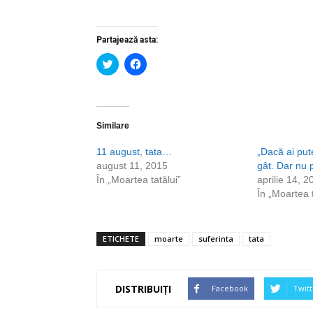
Partajează asta:
Dă
Dă
clic
clic
pentru
pentru
a
a
partaja
partaja
pe
pe
Twitter(Se
Facebook(Se
deschide
deschide
Similare
într-
într-
o
o
11 august, tata…
„Dacă ai put
fereastră
fereastră
nouă)
nouă)
august 11, 2015
gât. Dar nu p
În „Moartea tatălui”
aprilie 14, 2
În „Moartea t
ETICHETE
moarte
suferinta
tata
DISTRIBUIȚI
Facebook
Twitt