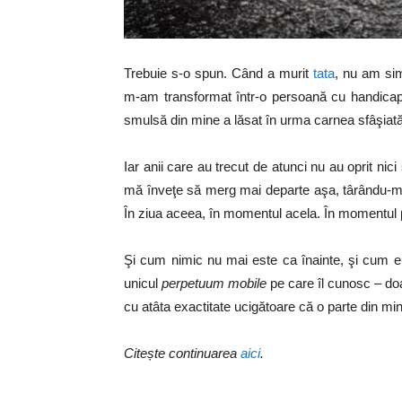
Trebuie s-o spun. Când a murit
tata
, nu am sim
m-am transformat într-o persoană cu handicap.
smulsă din mine a lăsat în urma carnea sfâşiat
Iar anii care au trecut de atunci nu au oprit nici
mă înveţe să merg mai departe aşa, târându-mi 
În ziua aceea, în momentul acela. În momentul pi
Şi cum nimic nu mai este ca înainte, şi cum eu
unicul
perpetuum mobile
pe care îl cunosc – do
cu atâta exactitate ucigătoare că o parte din m
Citește continuarea
aici
.