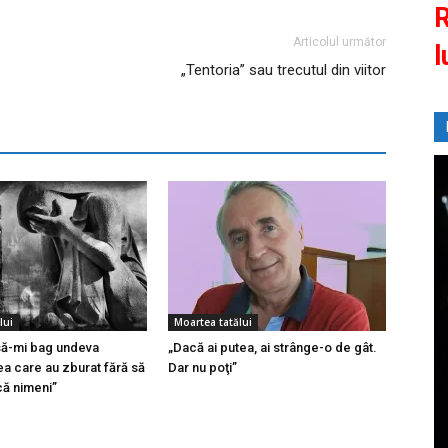
R
Articolul următor
l
„Tentoria” sau trecutul din viitor
lui
Moartea tatălui
să-mi bag undeva
„Dacă ai putea, ai strânge-o de gât.
ea care au zburat fără să
Dar nu poţi”
ă nimeni”