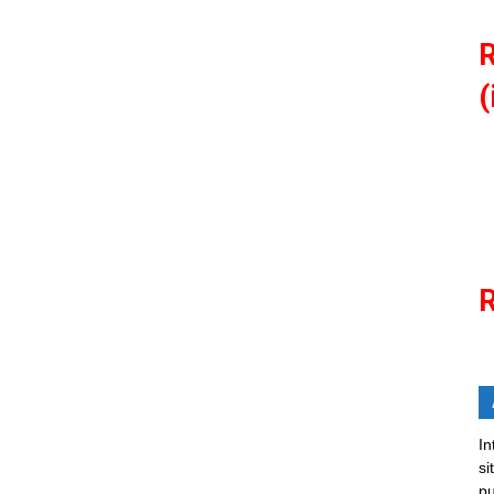
R
(
R
In
si
pu