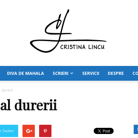
DIVA DE MAHALA
SCRIERI
SERVICII
DESPRE
C
Cristina
 durerii
l durerii
Lincu
pe Twitter