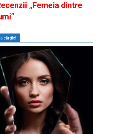
ecenzii „Femeia dintre
umi”
Ia cărțile!