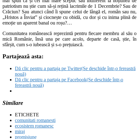
mai spun că și cel mai mare sceptic sau indiferent la noțiunea de
patriotism nu știe cum să-și rețină lacrimile de 1 Decembrie? Sau de
Crăciun? Sau atunci când îi spune celui de lângă el, român sau nu,
„Hristos a Înviat” și ciocnește cu obidă, cu dor și cu inima plină de
emoție un aparent banal ou roșu?…
Comunitatea românească reprezintă pentru fiecare membru al său o
mică Românie, însă una pe care acolo, departe de casă, știe, în
sfârșit, cum s-o iubească și s-o prețuiască.
Partajează asta:
Dă clic pentru a partaja pe Twitter(Se deschide într-o fereastră
nouă)
Dă clic pentru a partaja pe Facebook(Se deschide într-o
fereastră nouă)
Similare
ETICHETE
comunitati romanesti
ecosistem romanesc
miraj
promisiune