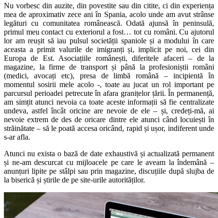
Nu vorbesc din auzite, din povestite sau din citite, ci din experiența
mea de aproximativ zece ani în Spania, acolo unde am avut strânse
legături cu comunitatea românească. Odată ajunsă în peninsulă,
primul meu contact cu exteriorul a fost… tot cu români. Cu ajutorul
lor am reușit să iau pulsul societății spaniole și a modului în care
aceasta a primit valurile de imigranți și, implicit pe noi, cei din
Europa de Est. Asociațiile românești, diferitele afaceri – de la
magazine, la firme de transport și până la profesioniștii români
(medici, avocați etc), presa de limbă română – incipientă în
momentul sosirii mele acolo -, toate au jucat un rol important pe
parcursul perioadei petrecute în afara granițelor țării. În permanență,
am simțit atunci nevoia ca toate aceste informații să fie centralizate
undeva, astfel încât oricine are nevoie de ele – și, credeți-mă, ai
nevoie extrem de des de oricare dintre ele atunci când locuiești în
străinătate – să le poată accesa oricând, rapid și ușor, indiferent unde
s-ar afla.
Atunci nu exista o bază de date exhaustivă și actualizată permanent
și ne-am descurcat cu mijloacele pe care le aveam la îndemână –
anunțuri lipite pe stâlpi sau prin magazine, discuțiile după slujba de
la biserică și știrile de pe site-urile autorităților.