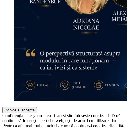
Confidențialitate și cookie-uri: acest site folosește cookie-uri. Dacă
continui să folosești acest site web, ești de acord cu utilizarea lor.
Pentru a afla mai multe, inclusiv cum să controlezi cookie-urile, uită-