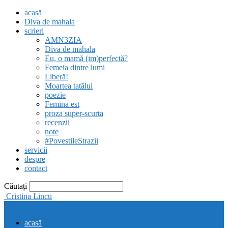
acasă
Diva de mahala
scrieri
AMN3ZIA
Diva de mahala
Eu, o mamă (im)perfectă?
Femeia dintre lumi
Liberă!
Moartea tatălui
poezie
Femina est
proza super-scurta
recenzii
note
#PovestileStrazii
servicii
despre
contact
Căutați
Cristina Lincu
acasă