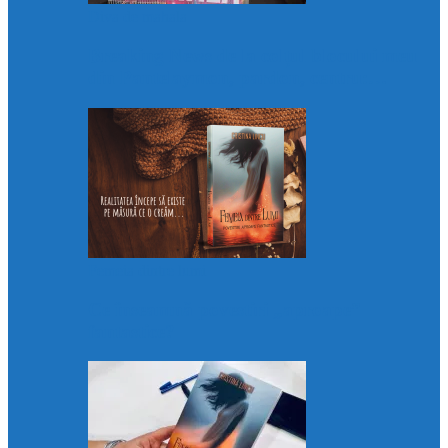
Diva de mahala
Breaking News de la colțul blocului meu
din Pantelaymon, pardon, centru:…
Femeia dintre lumi
Ce înseamnă povestiri „aproape”
fantastice?