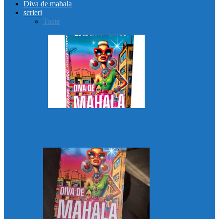
Diva de mahala
scrieri
Toate
AMN3ZIA
Diva de mahala
Eu, o mamă
(im)perfectă?
Femeia dintre lumi
Liberă!
Moartea tatălui
Diva de mahala
Recenzii „Diva de mahala”