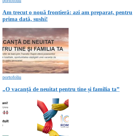
portofoliu
Am trecut o nouă frontieră: azi am preparat, pentru
prima dată, sushi!
portofoliu
„O vacanță de neuitat pentru tine și familia ta”