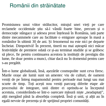
Promisiunea unui viitor strălucitor, mirajul unei vieți pe care
reclamele occidentale știu să-l vândă foarte bine, precum și o
democrație stângace și adesea prost înțeleasă în România, iată parte
dintre mecanismele care au facilitate o emigrare aproape în masă a
românilor în ultimii 30 de ani. Și fenomenul nu este nici pe departe
încheiat. Dimpotrivă! În prezent, tinerii nu mai așteaptă nici măcar
festivitățile de premiere odată ce și-au terminat studiile și se grăbesc
să plece, fie pentru continuarea acestora la instituții de prestigiu din
lume, fie doar pentru a munci, chiar dacă nu în domeniul pentru care
s-au pregătit.
Într-o lume globalizată, însă, așezările cosmopolite sunt ceva firesc.
Marile orașe ale lumii sunt un amestec viu de culturi, de oameni
veniți de pe întreg mapamondul pentru perioade mai lungi sau mai
scurte de timp. Toți acești nou veniți parcurg diferite etape ale
procesului de integrare, unii dintre ei oprindu-se la începutul
acestuia, considerându-se într-o oarecare măsură niște „neadaptați”,
alții mergând până la absorbția completă. Însă și unii, și alții au în
egală nevoie de prezența și de sprijinul propriei comunități.