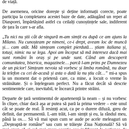
de viață.
De asemenea, oricine dorește și deține informații corecte, poate
participa la completarea acestei baze de date, adăugând un reper al
Diasporei, împărtășind astfel cu ceilalți cunoștințele sale, indiferent
de țara în care s-ar afla.
„
Tu nici nu știi cât de singură m-am simțit eu după ce am ajuns la
Milano. Nu cunoșteam pe nimeni, ce-i drept, aveam loc de muncă
și… cam atât. Mă simțeam complet pierdută… știam italiana și,
totuși, nimic nu se lega. Apoi am început să mă interesez dacă mai
sunt români în oraș și pe unde sunt. Când am descoperit
comunitatea, biserica, magazinele… parcă l-am prins pe Dumnezeu
de un picior! Simțeam nevoia să vorbesc și limba română, nu doar
la telefon cu cei de-acasă și asta o dată la nu știu cât…”
mi-a spus
la un moment dat o prietenă care, ca mine, a locuit o vreme în
străinătate. Și o înțelegeam perfect. Nu a făcut decât să descrie
sentimentele care, inevitabil, te încearcă printre străini.
Departe de țară sentimentul de apartenență la neam – și nu vorbesc
în clișee, chiar dacă așa ar putea să pară la prima vedere – este unul
cât se poate de real. Îl resimți acut, ca pe o durere difuză, greu de
definit, dar permanentă. L-am trăit, l-am simțit și eu, la rândul meu,
până la os… Să vă mai spun cum se aude pe acele meleaguri un
„Deșteaptă-te române” sau cum se trăiește Ziua Națională? Să vă