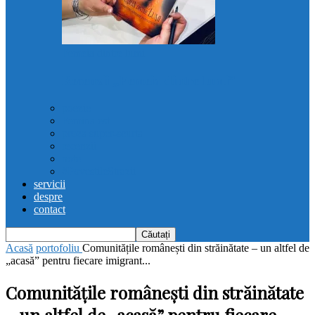
Femeia dintre lumi
Recenzii „Femeia dintre lumi”
poezie
Femina est
proza super-scurta
recenzii
note
#PovestileStrazii
servicii
despre
contact
Acasă
portofoliu
Comunitățile românești din străinătate – un altfel de
„acasă” pentru fiecare imigrant...
Comunitățile românești din străinătate
– un altfel de „acasă” pentru fiecare