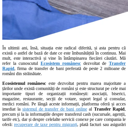
În ultimii ani, însă, situația este radical diferită, și asta pentru că
există o astfel de bază de date ce este îmbunătățită în continuu. Mai
mult, este interactivă și vine în întâmpinarea fiecărei căutări. Mă
refer la cunoscutul
Ecosistem românesc
dezvoltat de
Transfer
Rapid
, firma de transfer de bani preferată de peste 2 milioane de
români din străinătate.
Ecosistemul românesc
este dezvoltat pentru marea majoritate a
țărilor unde există comunități de români și este structurat pe cele mai
importante tipuri de organizații românești: asociații, biserici,
magazine, restaurante, secții de votare, suport legal și consular,
medici români. Pe lângă aceste informații, platforma oferă și acces
imediat la
sistemul de transfer de bani online
al
Transfer Rapid
,
precum și la la informațiile despre transferul cash (sucursale, agenții,
tarife etc), dar și despre celelalte servicii conexe pe care compania le
oferă:
recuperare de taxe pentru migranți
, plată facturi sau asigurări