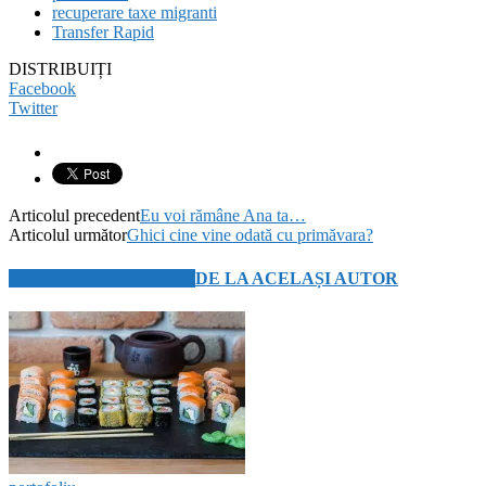
recuperare taxe migranti
Transfer Rapid
DISTRIBUIȚI
Facebook
Twitter
Articolul precedent
Eu voi rămâne Ana ta…
Articolul următor
Ghici cine vine odată cu primăvara?
ARTICOLE SIMILARE
DE LA ACELAȘI AUTOR