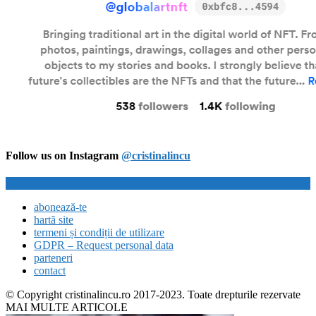
Follow us on Instagram
@cristinalincu
abonează-te
hartă site
termeni și condiții de utilizare
GDPR – Request personal data
parteneri
contact
© Copyright cristinalincu.ro 2017-2023. Toate drepturile rezervate
MAI MULTE ARTICOLE