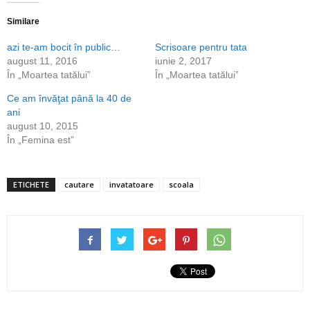
pe
pe
Twitter(Se
Facebook(Se
deschide
deschide
Similare
într-
într-
o
o
azi te-am bocit în public…
Scrisoare pentru tata
fereastră
fereastră
nouă)
nouă)
august 11, 2016
iunie 2, 2017
În „Moartea tatălui”
În „Moartea tatălui”
Ce am învăţat până la 40 de
ani
august 10, 2015
În „Femina est”
ETICHETE
cautare
invatatoare
scoala