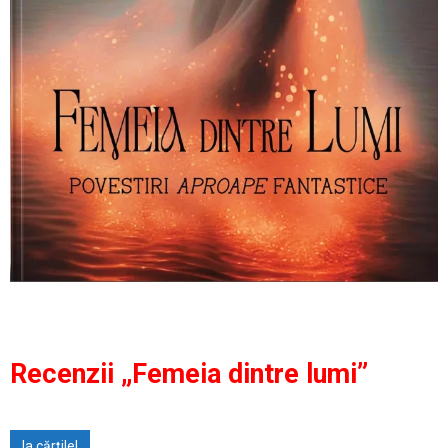
Recenzii „Femeia dintre lumi”
Ia cărțile!