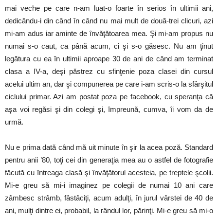
mai veche pe care n-am luat-o foarte în serios în ultimii ani,
dedicându-i din când în când nu mai mult de două-trei clicuri, azi
mi-am adus iar aminte de învăţătoarea mea. Şi mi-am propus nu
numai s-o caut, ca până acum, ci şi s-o găsesc. Nu am ţinut
legătura cu ea în ultimii aproape 30 de ani de când am terminat
clasa a IV-a, deşi păstrez cu sfinţenie poza clasei din cursul
acelui ultim an, dar şi compunerea pe care i-am scris-o la sfârşitul
ciclului primar. Azi am postat poza pe facebook, cu speranţa că
aşa voi regăsi şi din colegi şi, împreună, cumva, îi vom da de
urmă.
Nu e prima dată când mă uit minute în şir la acea poză. Standard
pentru anii ’80, toţi cei din generaţia mea au o astfel de fotografie
făcută cu întreaga clasă şi învăţătorul acesteia, pe treptele şcolii.
Mi-e greu să mi-i imaginez pe colegii de numai 10 ani care
zâmbesc strâmb, fâstâciţi, acum adulţi, în jurul vârstei de 40 de
ani, mulţi dintre ei, probabil, la rândul lor, părinţi. Mi-e greu să mi-o