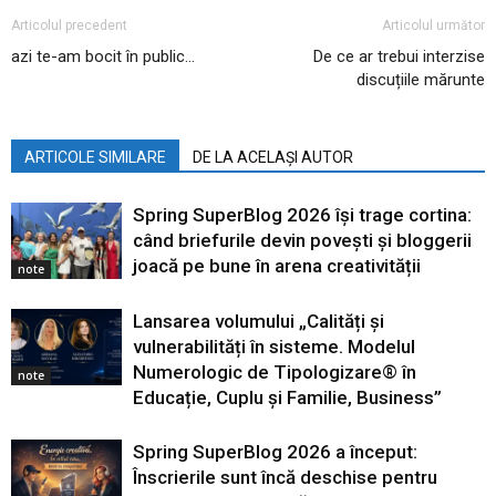
Articolul precedent
Articolul următor
azi te-am bocit în public…
De ce ar trebui interzise
discuțiile mărunte
ARTICOLE SIMILARE
DE LA ACELAȘI AUTOR
Spring SuperBlog 2026 își trage cortina:
când briefurile devin povești și bloggerii
joacă pe bune în arena creativității
note
Lansarea volumului „Calități și
vulnerabilități în sisteme. Modelul
Numerologic de Tipologizare® în
note
Educație, Cuplu și Familie, Business”
Spring SuperBlog 2026 a început:
Înscrierile sunt încă deschise pentru