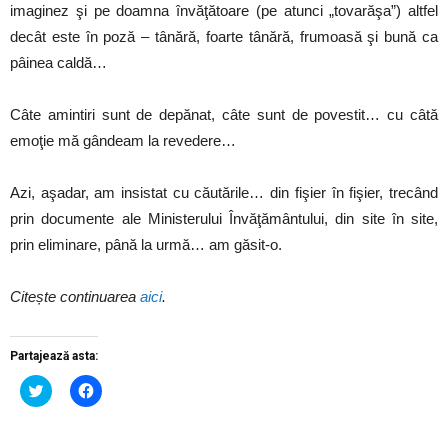
imaginez şi pe doamna învăţătoare (pe atunci „tovarăşa”) altfel
decât este în poză – tânără, foarte tânără, frumoasă şi bună ca
pâinea caldă…
Câte amintiri sunt de depănat, câte sunt de povestit… cu câtă
emoţie mă gândeam la revedere…
Azi, aşadar, am insistat cu căutările… din fişier în fişier, trecând
prin documente ale Ministerului Învăţământului, din site în site,
prin eliminare, până la urmă… am găsit-o.
Citește continuarea
aici
.
Partajează asta:
Dă
Dă
clic
clic
pentru
pentru
a
a
partaja
partaja