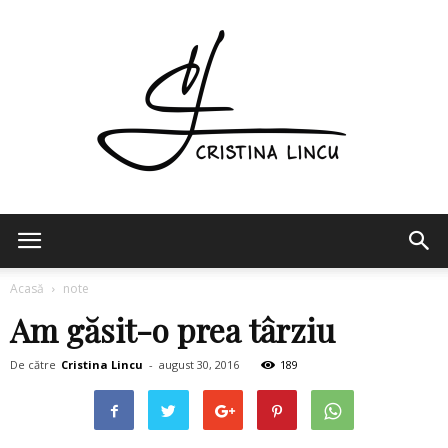
Cristina
Acasă
note
Am găsit-o prea târziu
Lincu
De către
Cristina Lincu
-
august 30, 2016
189