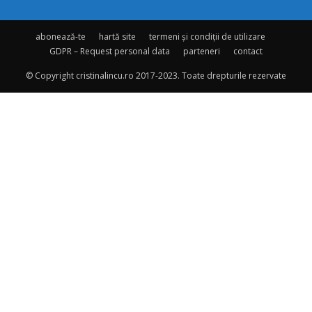
abonează-te
hartă site
termeni și condiții de utilizare
GDPR – Request personal data
parteneri
contact
© Copyright cristinalincu.ro 2017-2023. Toate drepturile rezervate