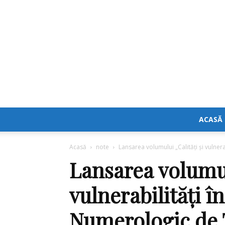
ACASĂ
Acasă
note
Lansarea volumului „Calități și vulner
Lansarea volumul
vulnerabilități î
Numerologic de 