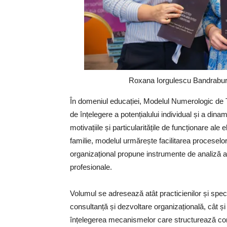
Roxana Iorgulescu Bandrabur,
În domeniul educației, Modelul Numerologic de
de înțelegere a potențialului individual și a dinami
motivațiile și particularitățile de funcționare ale el
familie, modelul urmărește facilitarea proceselo
organizațional propune instrumente de analiză a ec
profesionale.
Volumul se adresează atât practicienilor și spec
consultanță și dezvoltare organizațională, cât și
înțelegerea mecanismelor care structurează compo