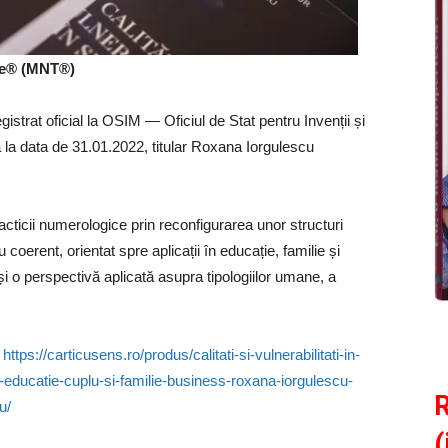
re® (MNT®)
strat oficial la OSIM — Oficiul de Stat pentru Invenții și
la data de 31.01.2022, titular Roxana Iorgulescu
ticii numerologice prin reconfigurarea unor structuri
 coerent, orientat spre aplicații în educație, familie și
i o perspectivă aplicată asupra tipologiilor umane, a
https://carticusens.ro/produs/calitati-si-vulnerabilitati-in-
-educatie-cuplu-si-familie-business-roxana-iorgulescu-
R
u/
(