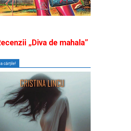
ecenzii „Diva de mahala”
Ia cărțile!