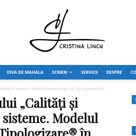
DIVA DE MAHALA
SCRIERI
SERVICII
DESPRE
C
Cristina
abilități în sisteme. Modelul Numerologic de Tipologizare® în...
ui „Calități și
n sisteme. Modelul
Lincu
Tipologizare® în