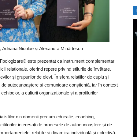
 Adriana Nicolae și Alexandra Mihărtescu
 Tipologizare® este prezentat ca instrument complementar
cii relaționale, oferind repere privind stilurile de învățare,
evilor și grupurilor de elevi. În sfera relațiilor de cuplu și
r de autocunoaștere și comunicare conștientă, iar în context
hipelor, a culturii organizaționale și a profilurilor
ialiștilor din domenii precum educație, coaching,
 cititorilor interesați de procesele de autocunoaștere și de
rtamentele, relațiile și dinamica individuală și colectivă.