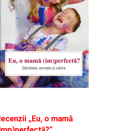
ecenzii „Eu, o mamă
imp)perfectă?”