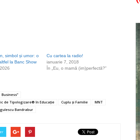
n, simbol și umor: o
Cu cartea la radio!
altfel la Banc Show
ianuarie 7, 2018
 2026
În „Eu, o mamă (im)perfectă?”
Business”
ogic de Tipologizare® în Educație
Cuplu și Familie
MNT
rgulescu Bandrabur
er