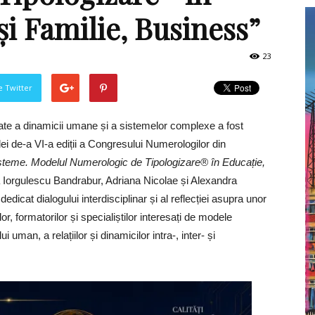
și Familie, Business”
23
pe Twitter
urate a dinamicii umane și a sistemelor complexe a fost
ei de-a VI-a ediții a Congresului Numerologilor din
n sisteme. Modelul Numerologic de Tipologizare® în Educație,
Iorgulescu Bandrabur, Adriana Nicolae și Alexandra
dicat dialogului interdisciplinar și al reflecției asupra unor
or, formatorilor și specialiștilor interesați de modele
an, a relațiilor și dinamicilor intra-, inter- și