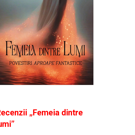
ecenzii „Femeia dintre
umi”