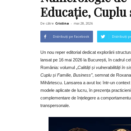
Educație, Cuplu 
De către
Cristina
-
mai 28, 2026
Distribuiți pe Facebook
Distribuiți 
Un nou reper editorial dedicat explorării struct
lansat pe 16 mai 2026 la București, în cadrul cel
România: volumul „
Calități și vulnerabilități î
Cuplu și Familie, Business”
, semnat de Roxana 
Mihărtescu. Lansarea a avut loc într-un context de
modele aplicate de lucru, în prezența practicienil
complementare de înțelegere a comportamentului um
transpersonale.