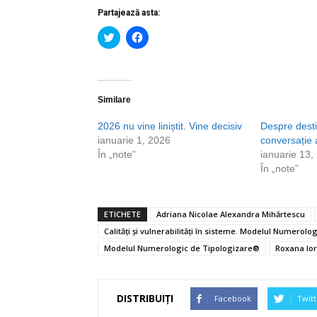
Partajează asta:
Dă
Dă
clic
clic
pentru
pentru
a
a
partaja
partaja
pe
pe
Twitter(Se
Facebook(Se
deschide
deschide
Similare
într-
într-
o
o
2026 nu vine liniștit. Vine decisiv
Despre desti
fereastră
fereastră
nouă)
nouă)
ianuarie 1, 2026
conversație 
În „note”
ianuarie 13,
În „note”
ETICHETE
Adriana Nicolae Alexandra Mihărtescu
Calități și vulnerabilități în sisteme. Modelul Numerol
Modelul Numerologic de Tipologizare®
Roxana Io
DISTRIBUIȚI
Facebook
Twitt