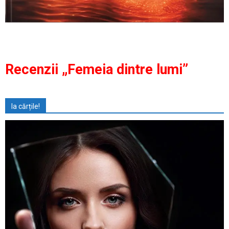
Recenzii „Femeia dintre lumi”
Ia cărțile!