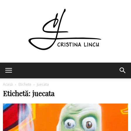
Cristina
Acasă
Etichete
Juecata
Etichetă: juecata
Lincu