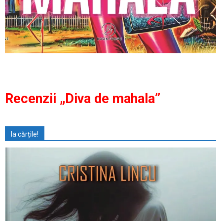
Recenzii „Diva de mahala”
Ia cărțile!