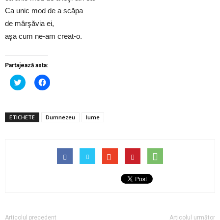
Ca unic mod de a scăpa
de mârşăvia ei,
aşa cum ne-am creat-o.
Partajează asta:
Dă
Dă
clic
clic
pentru
pentru
a
a
partaja
partaja
pe
pe
ETICHETE
Dumnezeu
lume
Twitter(Se
Facebook(Se
deschide
deschide
într-
într-
o
o
fereastră
fereastră
nouă)
nouă)
Articolul precedent
Articolul următor