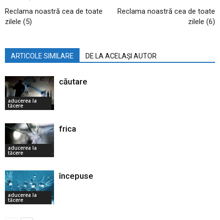
Reclama noastră cea de toate
Reclama noastră cea de toate
zilele (5)
zilele (6)
ARTICOLE SIMILARE
DE LA ACELAȘI AUTOR
căutare
aducerea la
tăcere
frica
aducerea la
tăcere
începuse
aducerea la
tăcere