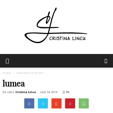
Cristina
Acasă
aducerea la tăcere
lumea
Lincu
De către
Cristina Lincu
-
iulie 14, 2014
96