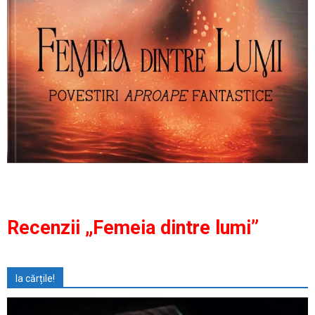
Recenzii „Femeia dintre lumi”
Ia cărțile!