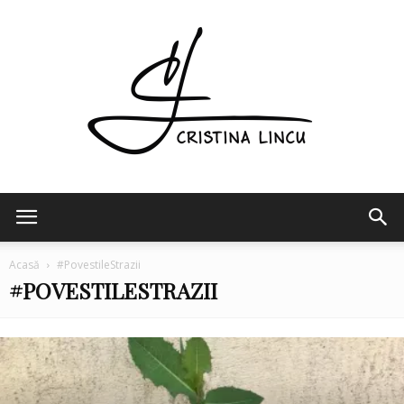
Cristina
Acasă
#PovestileStrazii
#POVESTILESTRAZII
Lincu