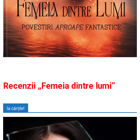
Recenzii „Femeia dintre lumi”
Ia cărțile!