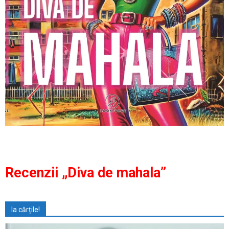
Recenzii „Diva de mahala”
Ia cărțile!