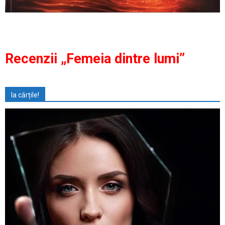
Recenzii „Femeia dintre lumi”
Ia cărțile!