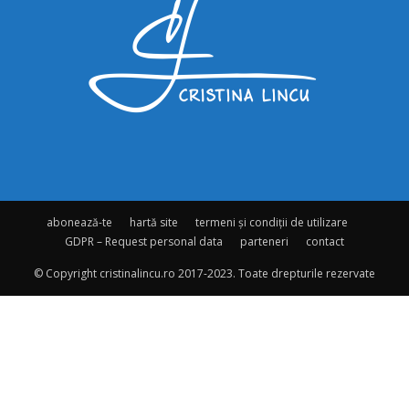
abonează-te
hartă site
termeni și condiții de utilizare
GDPR – Request personal data
parteneri
contact
© Copyright cristinalincu.ro 2017-2023. Toate drepturile rezervate