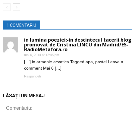
1 COMENTARIU
in lumina poeziei:-in descintecul tacerii.blog
promovat de Cristina LINCU din Madrid/ES-
RadioMetafora.ro
mai 6, 2014 at 12:45 pm
[…] in armonie acvatica Tagged apa, pastel Leave a
comment Mai 6 […]
Răspundeți
LĂSAȚI UN MESAJ