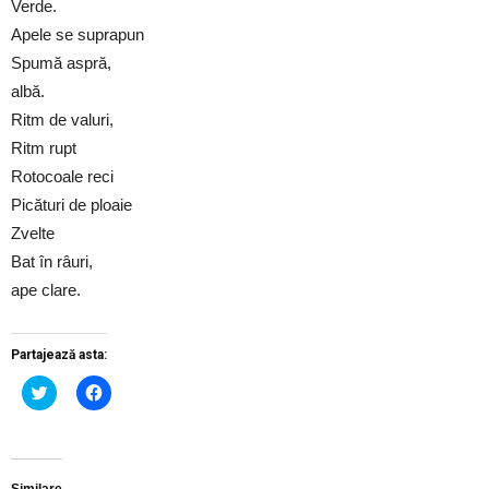
Verde.
Apele se suprapun
Spumă aspră,
albă.
Ritm de valuri,
Ritm rupt
Rotocoale reci
Picături de ploaie
Zvelte
Bat în râuri,
ape clare.
Partajează asta:
Dă
Dă
clic
clic
pentru
pentru
a
a
partaja
partaja
pe
pe
Twitter(Se
Facebook(Se