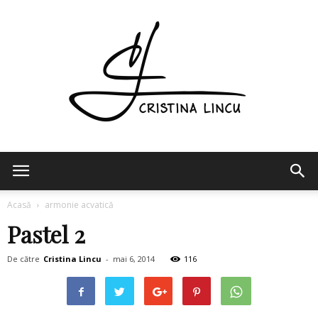
Cristina
Acasă
armonie acvatică
Pastel 2
Lincu
De către
Cristina Lincu
-
mai 6, 2014
116