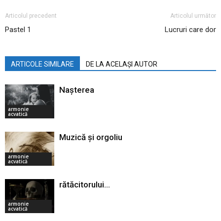
Articolul precedent
Articolul următor
Pastel 1
Lucruri care dor
ARTICOLE SIMILARE
DE LA ACELAȘI AUTOR
Nașterea
armonie
acvatică
Muzică și orgoliu
armonie
acvatică
rătăcitorului…
armonie
acvatică