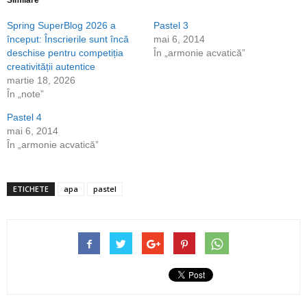
deschide
deschide
Similare
într-
într-
o
o
Spring SuperBlog 2026 a
Pastel 3
fereastră
fereastră
nouă)
nouă)
început: Înscrierile sunt încă
mai 6, 2014
deschise pentru competiția
În „armonie acvatică”
creativității autentice
martie 18, 2026
În „note”
Pastel 4
mai 6, 2014
În „armonie acvatică”
ETICHETE
apa
pastel