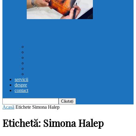
Femeia dintre lumi
Recenzii „Femeia dintre lumi”
poezie
Femina est
proza super-scurta
recenzii
note
#PovestileStrazii
servicii
despre
contact
Acasă
Etichete
Simona Halep
Etichetă: Simona Halep