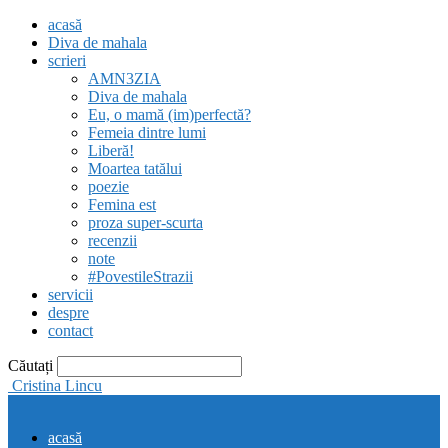
acasă
Diva de mahala
scrieri
AMN3ZIA
Diva de mahala
Eu, o mamă (im)perfectă?
Femeia dintre lumi
Liberă!
Moartea tatălui
poezie
Femina est
proza super-scurta
recenzii
note
#PovestileStrazii
servicii
despre
contact
Căutați
Cristina Lincu
acasă