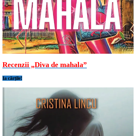
Recenzii „Diva de mahala”
Ia cărțile!