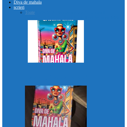
Diva de mahala
scrieri
Toate
AMN3ZIA
Diva de mahala
Eu, o mamă
(im)perfectă?
Femeia dintre lumi
Liberă!
Moartea tatălui
Diva de mahala
Recenzii „Diva de mahala”