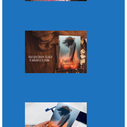
Diva de mahala
Breaking News de la colțul blocului meu
din Pantelaymon, pardon, centru:…
Femeia dintre lumi
Ce înseamnă povestiri „aproape”
fantastice?