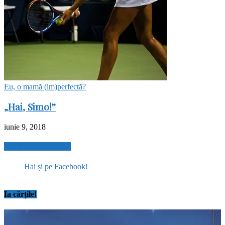
Eu, o mamă (im)perfectă?
„Hai, Simo!”
iunie 9, 2018
Hai și pe Facebook!
Hai și pe Facebook!
Ia cărțile!