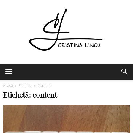
Cristina
Acasă
Etichete
Content
Etichetă: content
Lincu