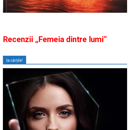
Recenzii „Femeia dintre lumi”
Ia cărțile!