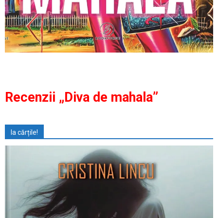
Recenzii „Diva de mahala”
Ia cărțile!