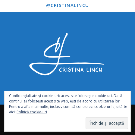
@CRISTINALINCU
Confidențialitate și cookie-uri: acest site folosește cookie-uri. Dacă
continui să folosești acest site web, ești de acord cu utilizarea lor.
Pentru a afla mai multe, inclusiv cum să controlezi cookie-urile, uită-te
abonează-te
hartă site
termeni și condiții de utilizare
aici:
Politică cookie-uri
GDPR – Request personal data
parteneri
contact
© Copyright cristinalincu.ro 2017-2023. Toate drepturile rezervate