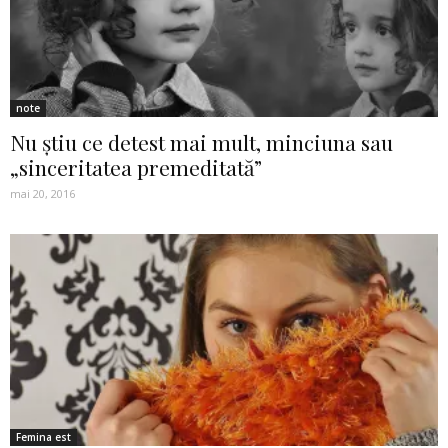
note
Nu ştiu ce detest mai mult, minciuna sau
„sinceritatea premeditată”
mai 20, 2016
Femina est