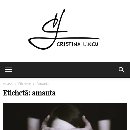
Cristina
Acasă
Etichete
Amanta
Etichetă: amanta
Lincu