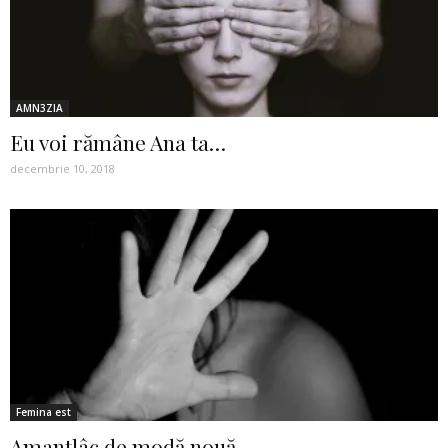
AMN3ZIA
Eu voi rămâne Ana ta…
decembrie 10, 2018
Femina est
Amantlâc de modă nouă