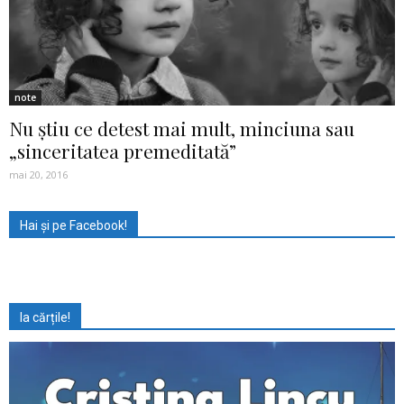
note
Nu ştiu ce detest mai mult, minciuna sau
„sinceritatea premeditată”
mai 20, 2016
Hai și pe Facebook!
Ia cărțile!