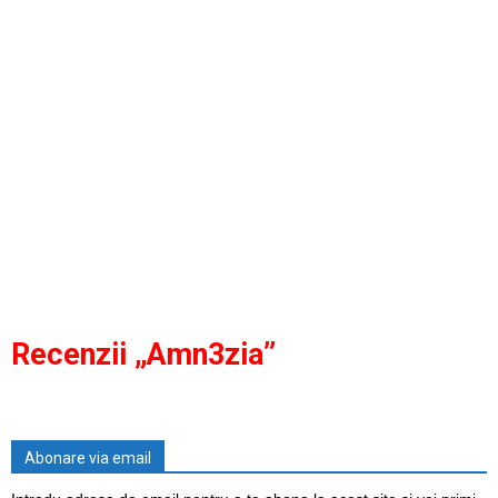
Recenzii „Amn3zia”
Abonare via email