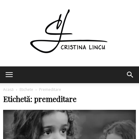
Cristina
Acasă
Etichete
Premeditare
Etichetă: premeditare
Lincu