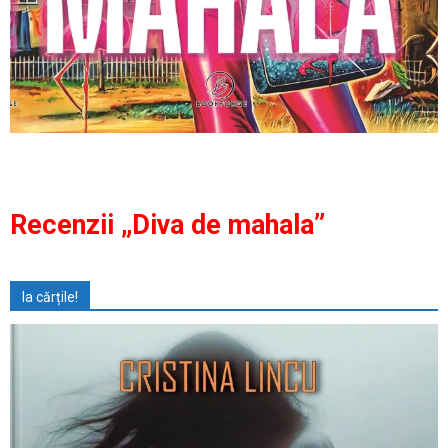
Recenzii „Diva de mahala”
Ia cărțile!