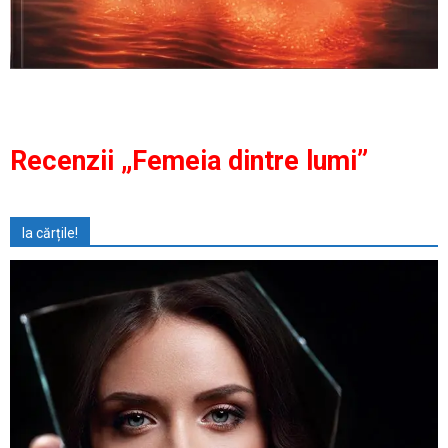
Recenzii „Femeia dintre lumi”
Ia cărțile!