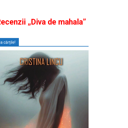
ecenzii „Diva de mahala”
Ia cărțile!