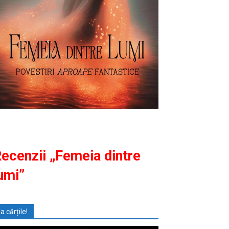
ecenzii „Femeia dintre
umi”
Ia cărțile!