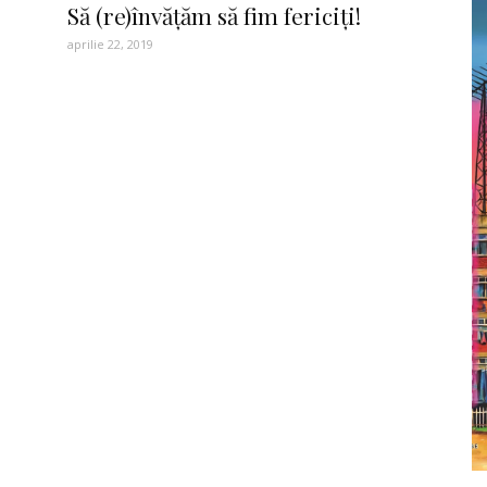
Să (re)învăţăm să fim fericiţi!
aprilie 22, 2019