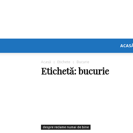
ACAS
Acasă
Etichete
Bucurie
Etichetă: bucurie
despre reclame numai de bine