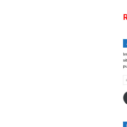
R
In
si
pu
a
em