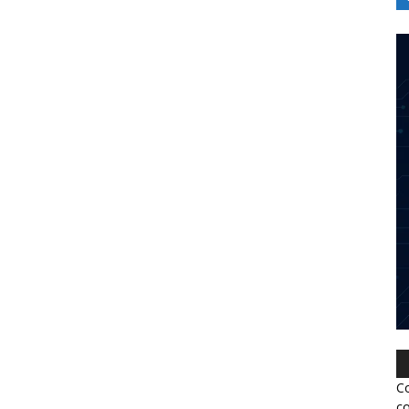
Co
co