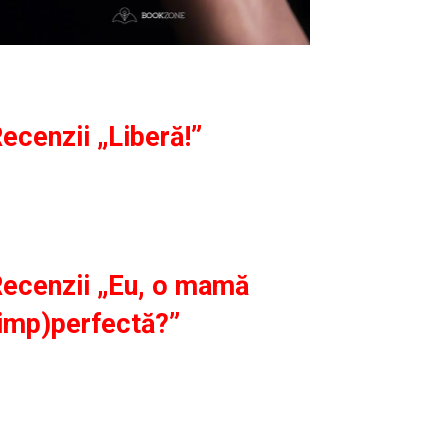
ecenzii „Liberă!”
ecenzii „Eu, o mamă
imp)perfectă?”