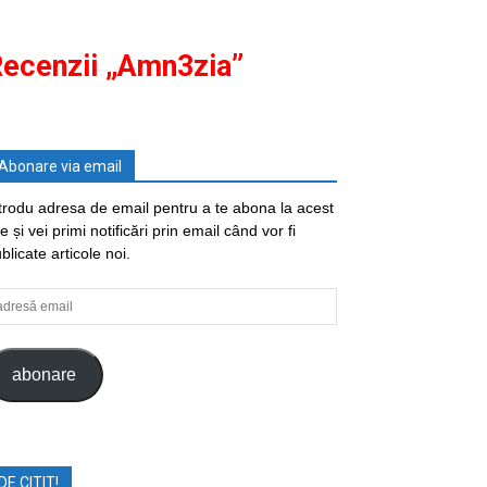
ecenzii „Amn3zia”
Abonare via email
trodu adresa de email pentru a te abona la acest
te și vei primi notificări prin email când vor fi
blicate articole noi.
dresă
ail
abonare
DE CITIT!