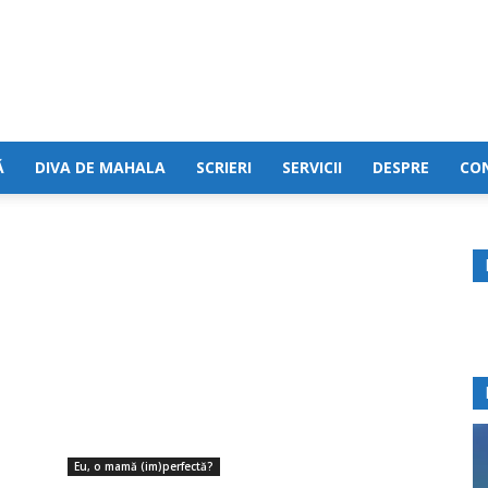
Cristina
Ă
DIVA DE MAHALA
SCRIERI
SERVICII
DESPRE
CO
Lincu
Eu, o mamă (im)perfectă?