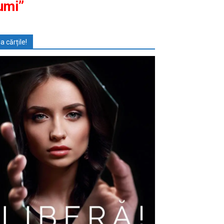
umi”
Ia cărțile!