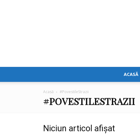
ACASĂ
Acasă
#PovestileStrazii
#POVESTILESTRAZII
Niciun articol afișat