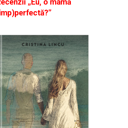
ecenzii „Eu, o mamă
imp)perfectă?”