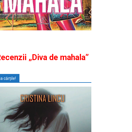
ecenzii „Diva de mahala”
Ia cărțile!