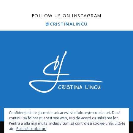
FOLLOW US ON INSTAGRAM
@CRISTINALINCU
Confidențialitate și cookie-uri: acest site folosește cookie-uri. Dacă
continui să folosești acest site web, ești de acord cu utilizarea lor.
Pentru a afla mai multe, inclusiv cum să controlezi cookie-urile, uită-te
abonează-te
hartă site
termeni și condiții de utilizare
aici:
Politică cookie-uri