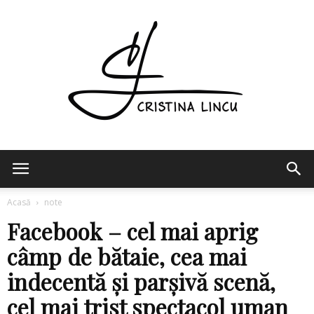
Cristina
Acasă
note
Facebook – cel mai aprig
Lincu
câmp de bătaie, cea mai
indecentă și parșivă scenă,
cel mai trist spectacol uman