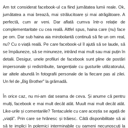
Am tot considerat facebook-ul ca fiind jumătatea lumii reale. Ok,
jumătatea a mai brează, mai strălucitoare și mai atrăgătoare. A
perfectă, cum ar veni. Dar aflată cumva într-o relație de
complementaritate cu cea reală. Altfel spus, haina care (nu) face
pe om. Dar sub haina aia mirobolantă continuă să fie un om real,
nu? Cu o viață reală. Pe care facebook-ul îl ajută să se laude, să
se împăuneze, să se minuneze, intrând mai mult sau mai puțin în
detalii. Desigur, unele profiluri de facebook sunt pline de postări
impersonale și redistribuite, tangențiale cu gusturile utilizatorului,
iar altele abundă în fotografii personale de la fiecare pas al zilei.
Un fel de „Big Brother” la grămadă.
În orice caz, nu mi-am dat seama de ceva. Și anume că pentru
mulți, facebook e mai mult decât atât. Muult mai mult decât atât.
Like-urile și comentariile? Tentaculele cu care aceștia se agață de
„viață”. Prin care se hrănesc și trăiesc. Câtă disponibilitate să ai
să te implici în polemici interminabile cu oameni necunoscuți la