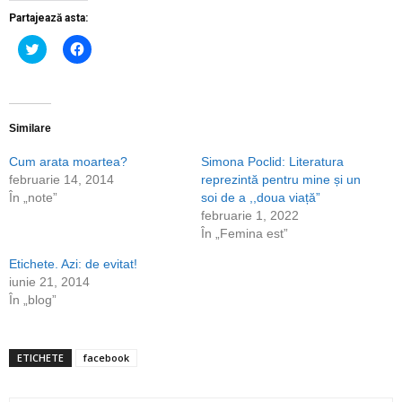
Partajează asta:
Dă
Dă
clic
clic
pentru
pentru
a
a
partaja
partaja
pe
pe
Twitter(Se
Facebook(Se
deschide
deschide
Similare
într-
într-
o
o
Cum arata moartea?
Simona Poclid: Literatura
fereastră
fereastră
nouă)
nouă)
februarie 14, 2014
reprezintă pentru mine și un
În „note”
soi de a ,,doua viață”
februarie 1, 2022
În „Femina est”
Etichete. Azi: de evitat!
iunie 21, 2014
În „blog”
ETICHETE
facebook