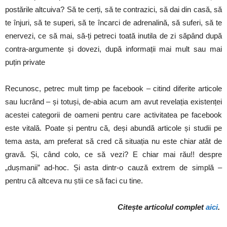
postările altcuiva? Să te cerți, să te contrazici, să dai din casă, să
te înjuri, să te superi, să te încarci de adrenalină, să suferi, să te
enervezi, ce să mai, să-ți petreci toată inutila de zi săpând după
contra-argumente și dovezi, după informații mai mult sau mai
puțin private
Recunosc, petrec mult timp pe facebook – citind diferite articole
sau lucrând – și totuși, de-abia acum am avut revelația existenței
acestei categorii de oameni pentru care activitatea pe facebook
este vitală. Poate și pentru că, deși abundă articole și studii pe
tema asta, am preferat să cred că situația nu este chiar atât de
gravă. Și, când colo, ce să vezi? E chiar mai rău!! despre
„dușmanii” ad-hoc. Și asta dintr-o cauză extrem de simplă –
pentru că altceva nu știi ce să faci cu tine.
Citește articolul complet
aici
.