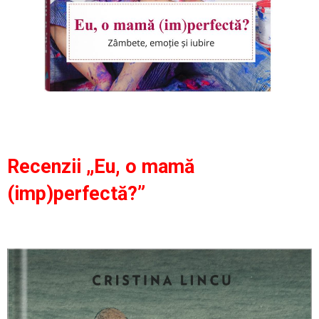
Recenzii „Eu, o mamă
(imp)perfectă?”