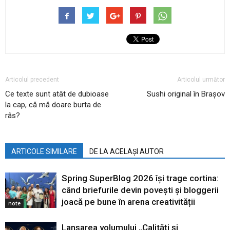
Articolul precedent
Articolul următor
Ce texte sunt atât de dubioase
Sushi original în Brașov
la cap, că mă doare burta de
râs?
ARTICOLE SIMILARE
DE LA ACELAȘI AUTOR
Spring SuperBlog 2026 își trage cortina:
când briefurile devin povești și bloggerii
joacă pe bune în arena creativității
note
Lansarea volumului „Calități și