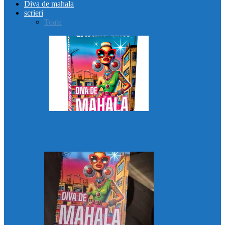
Diva de mahala
scrieri
Toate
AMN3ZIA
Diva de mahala
Eu, o mamă
(im)perfectă?
Femeia dintre lumi
Liberă!
Moartea tatălui
Diva de mahala
Recenzii „Diva de mahala”