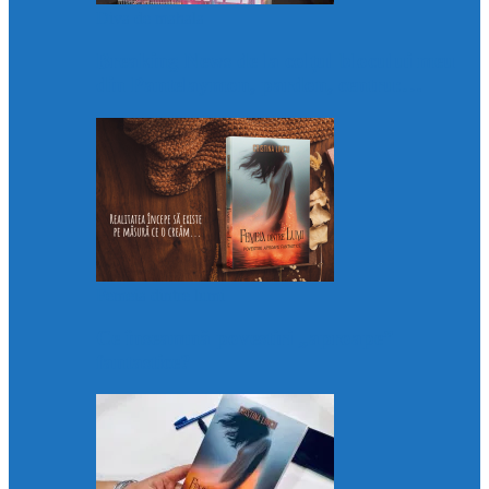
Diva de mahala
Breaking News de la colțul blocului meu
din Pantelaymon, pardon, centru:…
Femeia dintre lumi
Ce înseamnă povestiri „aproape”
fantastice?