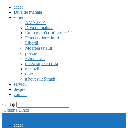
acasă
Diva de mahala
scrieri
AMN3ZIA
Diva de mahala
Eu, o mamă (im)perfectă?
Femeia dintre lumi
Liberă!
Moartea tatălui
poezie
Femina est
proza super-scurta
recenzii
note
#PovestileStrazii
servicii
despre
contact
Căutați
Cristina Lincu
acasă