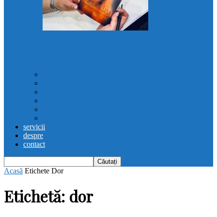
Femeia dintre lumi
Recenzii „Femeia dintre lumi”
poezie
Femina est
proza super-scurta
recenzii
note
#PovestileStrazii
servicii
despre
contact
Acasă
Etichete
Dor
Etichetă: dor