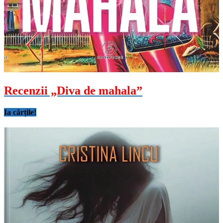
Recenzii „Diva de mahala”
Ia cărțile!